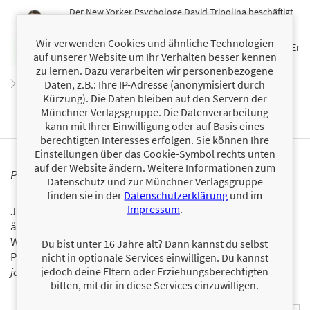
Der New Yorker Psychologe David Tripolina beschäftigt
sich seit langer Zeit mit klugen Fragen, deren
Beantwortung viel Spaß macht und beinahe nebenbei
Wir verwenden Cookies und ähnliche Technologien
tiefe Einblicke in die eigene Persönlichkeit ermöglicht. Er
auf unserer Website um Ihr Verhalten besser kennen
ist erfolgreicher Autor der Reihe
Die Wahrheit über ...
zu lernen. Dazu verarbeiten wir personenbezogene
Zum Profil von David Tripolina
Daten, z.B.: Ihre IP-Adresse (anonymisiert durch
Kürzung). Die Daten bleiben auf den Servern der
Münchner Verlagsgruppe. Die Datenverarbeitung
kann mit Ihrer Einwilligung oder auf Basis eines
berechtigten Interesses erfolgen. Sie können Ihre
Einstellungen über das Cookie-Symbol rechts unten
auf der Website ändern. Weitere Informationen zum
PERSONALISIERTE PRODUKTINFORMATIONEN
Datenschutz und zur Münchner Verlagsgruppe
finden sie in der
Datenschutzerklärung
und im
Impressum
.
Ja, ich will über interessante Neuerscheinungen und
ähnliche Produkte informiert werden.
Wir halten Sie per E-Mail auf dem aktuellen Stand über das
Du bist unter 16 Jahre alt? Dann kannst du selbst
Programm der Münchner Verlagsgruppe.
Tragen Sie sich
nicht in optionale Services einwilligen. Du kannst
jedoch deine Eltern oder Erziehungsberechtigten
jetzt ein!
bitten, mit dir in diese Services einzuwilligen.
E-Mail-Adresse: