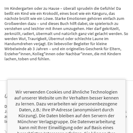
Im Kindergarten oder zu Hause – überall sprudeln die Gefühle! Da
beißt ein Kind wie ein Krokodil, eines boxt wie ein Känguru, das
nächste brüllt wie ein Löwe. Starke Emotionen gehören einfach zum
Großwerden dazu – und dieses Buch hilft dabei, sie spielerisch zu
verstehen und leichter mit ihnen umzugehen. Hier darf gekritzelt,
zerknüllt, radiert, übermalt und natürlich ganz viel gelacht werden. So
werden Wut, Traurigkeit, Übermut oder schlechte Laune im
Handumdrehen verjagt. Ein liebevoller Begleiter für kleine
Wirbelwinde ab 3 Jahren – und ein originelles Geschenk für Eltern,
Erzieher*innen, Kolleg*innen oder Nachbar*innen, die mit Kindern
lachen, toben und fühlen.
Wir verwenden Cookies und ähnliche Technologien
ÜBER CARINA HEER
auf unserer Website um Ihr Verhalten besser kennen
zu lernen. Dazu verarbeiten wir personenbezogene
Dr. Carina Heer schwört auf Ablaufpläne, To-do-Listen und Fünf-
Daten, z.B.: Ihre IP-Adresse (anonymisiert durch
Jahres-Pläne, um ein bisschen Vorhersehbarkeit ins alltägliche Chaos
Kürzung). Die Daten bleiben auf den Servern der
zu bringen. Denn ein guter Plan ist der erste Schritt zum Ziel – und sie
Münchner Verlagsgruppe. Die Datenverarbeitung
liebt es, wenn ein Plan funktioniert.
kann mit Ihrer Einwilligung oder auf Basis eines
Zum Profil von Carina Heer