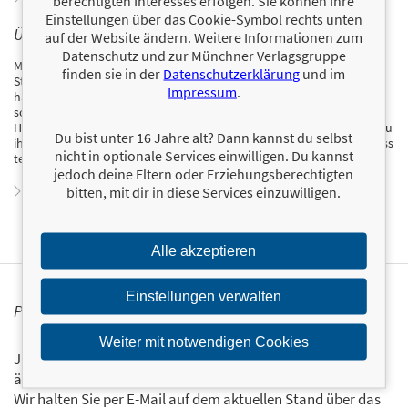
berechtigten Interesses erfolgen. Sie können Ihre
Einstellungen über das Cookie-Symbol rechts unten
ÜBER MARILENA FRIESE
auf der Website ändern. Weitere Informationen zum
Datenschutz und zur Münchner Verlagsgruppe
Marilena Friese wurde 1995 in Dortmund geboren. Nachdem sie ihr
finden sie in der
Datenschutzerklärung
und im
Studium der Wirtschaftswissenschaften erfolgreich abgeschlossen
Impressum
.
hatte, veranlasste sie ihre Leidenschaft für Design und Illustration
schließlich dazu, zusätzlich Kommunikationsdesign zu studieren.
Heute arbeitet sie als selbstständige Grafikdesignerin und macht es zu
Du bist unter 16 Jahre alt? Dann kannst du selbst
ihrem Ziel, ihre Kreativität ständig neu herauszufordern. Ihren Prozess
nicht in optionale Services einwilligen. Du kannst
teilt sie auf Instagram unter @mind.of.mary.
jedoch deine Eltern oder Erziehungsberechtigten
Zum Profil von Marilena Friese
bitten, mit dir in diese Services einzuwilligen.
Alle akzeptieren
Einstellungen verwalten
PERSONALISIERTE PRODUKTINFORMATIONEN
Weiter mit notwendigen Cookies
Ja, ich will über interessante Neuerscheinungen und
ähnliche Produkte informiert werden.
Wir halten Sie per E-Mail auf dem aktuellen Stand über das