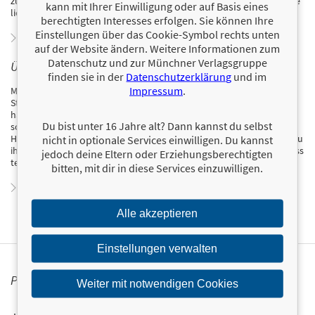
zu bringen. Denn ein guter Plan ist der erste Schritt zum Ziel – und sie
kann mit Ihrer Einwilligung oder auf Basis eines
liebt es, wenn ein Plan funktioniert.
berechtigten Interesses erfolgen. Sie können Ihre
Einstellungen über das Cookie-Symbol rechts unten
Zum Profil von Carina Heer
auf der Website ändern. Weitere Informationen zum
Datenschutz und zur Münchner Verlagsgruppe
ÜBER MARILENA FRIESE
finden sie in der
Datenschutzerklärung
und im
Impressum
.
Marilena Friese wurde 1995 in Dortmund geboren. Nachdem sie ihr
Studium der Wirtschaftswissenschaften erfolgreich abgeschlossen
hatte, veranlasste sie ihre Leidenschaft für Design und Illustration
Du bist unter 16 Jahre alt? Dann kannst du selbst
schließlich dazu, zusätzlich Kommunikationsdesign zu studieren.
Heute arbeitet sie als selbstständige Grafikdesignerin und macht es zu
nicht in optionale Services einwilligen. Du kannst
ihrem Ziel, ihre Kreativität ständig neu herauszufordern. Ihren Prozess
jedoch deine Eltern oder Erziehungsberechtigten
teilt sie auf Instagram unter @mind.of.mary.
bitten, mit dir in diese Services einzuwilligen.
Zum Profil von Marilena Friese
Alle akzeptieren
Einstellungen verwalten
PERSONALISIERTE PRODUKTINFORMATIONEN
Weiter mit notwendigen Cookies