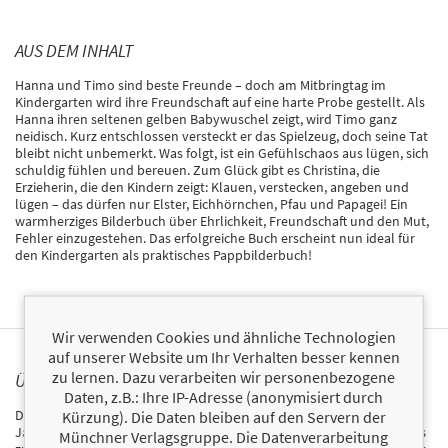
AUS DEM INHALT
Hanna und Timo sind beste Freunde – doch am Mitbringtag im
Kindergarten wird ihre Freundschaft auf eine harte Probe gestellt. Als
Hanna ihren seltenen gelben Babywuschel zeigt, wird Timo ganz
neidisch. Kurz entschlossen versteckt er das Spielzeug, doch seine Tat
bleibt nicht unbemerkt. Was folgt, ist ein Gefühlschaos aus lügen, sich
schuldig fühlen und bereuen. Zum Glück gibt es Christina, die
Erzieherin, die den Kindern zeigt: Klauen, verstecken, angeben und
lügen – das dürfen nur Elster, Eichhörnchen, Pfau und Papagei! Ein
warmherziges Bilderbuch über Ehrlichkeit, Freundschaft und den Mut,
Fehler einzugestehen. Das erfolgreiche Buch erscheint nun ideal für
den Kindergarten als praktisches Pappbilderbuch!
Wir verwenden Cookies und ähnliche Technologien
auf unserer Website um Ihr Verhalten besser kennen
zu lernen. Dazu verarbeiten wir personenbezogene
ÜBER CARINA HEER
Daten, z.B.: Ihre IP-Adresse (anonymisiert durch
Dr. Carina Heer schwört auf Ablaufpläne, To-do-Listen und Fünf-
Kürzung). Die Daten bleiben auf den Servern der
Jahres-Pläne, um ein bisschen Vorhersehbarkeit ins alltägliche Chaos
Münchner Verlagsgruppe. Die Datenverarbeitung