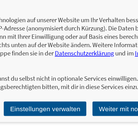
Patrick Bolk lebte einige Jahre in Berlin, wo
(www.berlinbio.de) und „Deutschland is(s)
Bloggerwelt startete, bevor er erfolgreic
nologien auf unserer Website um Ihr Verhalten besse
Themen veröffentlichte. Er lebt und arbeite
IP-Adresse (anonymisiert durch Kürzung). Die Daten 
Infos bietet www.patrickbolk.de.
 mit Ihrer Einwilligung oder auf Basis eines berecht
Zum Profil von Patrick Bolk
chts unten auf der Website ändern. Weitere Inform
ppe finden sie in der
Datenschutzerklärung
und im
nst du selbst nicht in optionale Services einwillige
Ja, ich will über interessante Neuerscheinung
gsberechtigten bitten, mit dir in diese Services einzu
Wir halten Sie per E-Mail auf dem aktuellen 
Tragen Sie sich jetzt ein!
E-Mail-Adresse:
Einstellungen verwalten
Weiter mit n