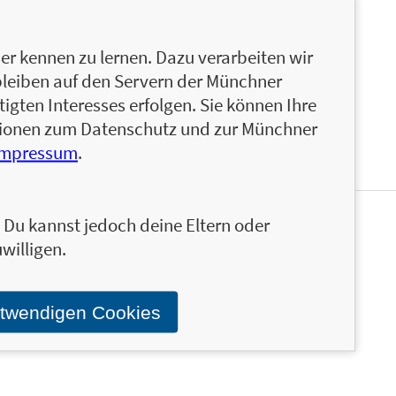
 er mit den Blogs „Berlin is(s)t Bio“
t vegan“ (www.deutschlandistvegan.de) in die
h diverse Sach- und Kochbücher zu veganen
r kennen zu lernen. Dazu verarbeiten wir
t aktuell mit seiner Frau Eva auf Mallorca. Weitere
bleiben auf den Servern der Münchner
igten Interesses erfolgen. Sie können Ihre
ationen zum Datenschutz und zur Münchner
Impressum
.
n. Du kannst jedoch deine Eltern oder
en und ähnliche Produkte informiert werden.
willigen.
Stand über das Programm der Münchner Verlagsgruppe.
otwendigen Cookies