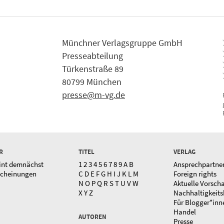
Münchner Verlagsgruppe GmbH
Presseabteilung
Türkenstraße 89
80799 München
presse@m-vg.de
R
TITEL
VERLAG
int demnächst
1
2
3
4
5
6
7
8
9
A
B
Ansprechpartne
scheinungen
C
D
E
F
G
H
I
J
K
L
M
Foreign rights
N
O
P
Q
R
S
T
U
V
W
Aktuelle Vorsch
X
Y
Z
Nachhaltigkeits
Für Blogger*inn
Handel
AUTOREN
Presse