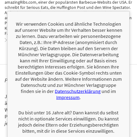
amazingRibs.com, einer der populärsten Barbecue-Websits der USA. Er
schreibt für Serious Eats, die Huffington Post und den Wine Spectator.
Außerdem ist er nicht nur ein Meister am Grill, er ist auch ein
ausgezeichneter Fotograf. Seine Bilder werden u. a. in der Time und im
Playboy abgedruckt. Er sitzt bei zahlreichen BBQ-Wettbewerben von
Wir verwenden Cookies und ähnliche Technologien
Kansas bis Memphis in der Jury und sein Urteil hat nicht nur in
auf unserer Website um Ihr Verhalten besser kennen
Fachkreisen Gewicht.
zu lernen. Dazu verarbeiten wir personenbezogene
Zum Profil von Meathead Goldwyn
Daten, z.B.: Ihre IP-Adresse (anonymisiert durch
Kürzung). Die Daten bleiben auf den Servern der
Münchner Verlagsgruppe. Die Datenverarbeitung
kann mit Ihrer Einwilligung oder auf Basis eines
berechtigten Interesses erfolgen. Sie können Ihre
Einstellungen über das Cookie-Symbol rechts unten
auf der Website ändern. Weitere Informationen zum
PERSONALISIERTE PRODUKTINFORMATIONEN
Datenschutz und zur Münchner Verlagsgruppe
finden sie in der
Datenschutzerklärung
und im
Ja, ich will über interessante Neuerscheinungen und
Impressum
.
ähnliche Produkte informiert werden.
Wir halten Sie per E-Mail auf dem aktuellen Stand über das
Du bist unter 16 Jahre alt? Dann kannst du selbst
Programm der Münchner Verlagsgruppe.
Tragen Sie sich
nicht in optionale Services einwilligen. Du kannst
jetzt ein!
jedoch deine Eltern oder Erziehungsberechtigten
bitten, mit dir in diese Services einzuwilligen.
E-Mail-Adresse: