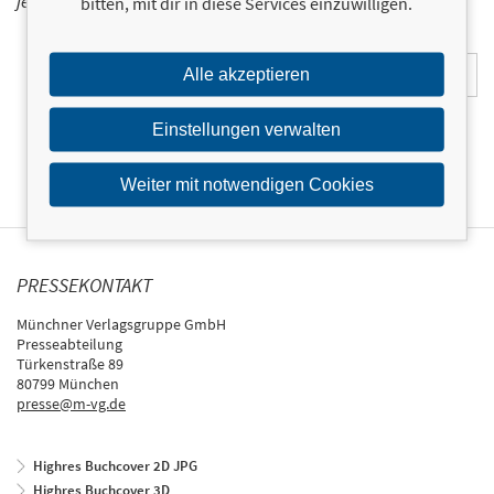
jetzt ein!
bitten, mit dir in diese Services einzuwilligen.
E-Mail-Adresse:
Alle akzeptieren
Einstellungen verwalten
Weiter mit notwendigen Cookies
PRESSEKONTAKT
Münchner Verlagsgruppe GmbH
Presseabteilung
Türkenstraße 89
80799 München
presse@m-vg.de
Highres Buchcover 2D JPG
Highres Buchcover 3D