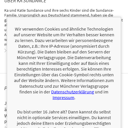
ÜBER KA SUNDANCE
Ka und Katie Sundance und ihre sechs Kinder sind die Sundance-
Familie. Ursprünglich aus Deutschland stammend, haben sie die
ganze Welt bereist. Ihr Geld verdienen sie im Internet, Ka Sundance ist
als Coach für Start-ups im Bereich authentisches Online-Marketing
Wir verwenden Cookies und ähnliche Technologien
und Überzeugungsmanagement aktiv. Mittlerweile haben Sie eine
auf unserer Website um Ihr Verhalten besser kennen
Ausgangsbasis für ihre Reisen in Costa Rica geschaffen. Ihr
wesentliches Ziel ist es, den Menschen zu zeigen, wie sie ihrem Leben
zu lernen. Dazu verarbeiten wir personenbezogene
mehr Sinn, Freiheit und Erfüllung verleihen können.
Daten, z.B.: Ihre IP-Adresse (anonymisiert durch
Zum Profil von Ka Sundance
Kürzung). Die Daten bleiben auf den Servern der
Münchner Verlagsgruppe. Die Datenverarbeitung
kann mit Ihrer Einwilligung oder auf Basis eines
berechtigten Interesses erfolgen. Sie können Ihre
Einstellungen über das Cookie-Symbol rechts unten
auf der Website ändern. Weitere Informationen zum
Datenschutz und zur Münchner Verlagsgruppe
PERSONALISIERTE PRODUKTINFORMATIONEN
finden sie in der
Datenschutzerklärung
und im
Impressum
.
Ja, ich will über interessante Neuerscheinungen und
ähnliche Produkte informiert werden.
Du bist unter 16 Jahre alt? Dann kannst du selbst
Wir halten Sie per E-Mail auf dem aktuellen Stand über das
nicht in optionale Services einwilligen. Du kannst
Programm der Münchner Verlagsgruppe.
Tragen Sie sich
jedoch deine Eltern oder Erziehungsberechtigten