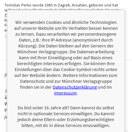
Tomislav Perko wurde 1985 in Zagreb, Kroatien, geboren und hat
während seiner Studienzeit als Aktienhändler gearbeitet. Als er im
Zuge der Finanzkrise 2008 pleiteging, beschloss er, sein Leben
komplett umzukrempeln und als Backpacker die Welt zu erkunden.
Wir verwenden Cookies und ähnliche Technologien
Fünf Jahre, fünf Kontinente und viele, viele Kilometer später schrieb
auf unserer Website um Ihr Verhalten besser kennen
er sein erstes Buch 1.000 Tage Frühling.
zu lernen. Dazu verarbeiten wir personenbezogene
Zum Profil von Tomislav Perko
Daten, z.B.: Ihre IP-Adresse (anonymisiert durch
Kürzung). Die Daten bleiben auf den Servern der
Münchner Verlagsgruppe. Die Datenverarbeitung
kann mit Ihrer Einwilligung oder auf Basis eines
berechtigten Interesses erfolgen. Sie können Ihre
Einstellungen über das Cookie-Symbol rechts unten
PERSONALISIERTE PRODUKTINFORMATIONEN
auf der Website ändern. Weitere Informationen zum
Datenschutz und zur Münchner Verlagsgruppe
finden sie in der
Datenschutzerklärung
und im
Ja, ich will über interessante Neuerscheinungen und
Impressum
.
ähnliche Produkte informiert werden.
Wir halten Sie per E-Mail auf dem aktuellen Stand über das
Du bist unter 16 Jahre alt? Dann kannst du selbst
Programm der Münchner Verlagsgruppe.
Tragen Sie sich
nicht in optionale Services einwilligen. Du kannst
jetzt ein!
jedoch deine Eltern oder Erziehungsberechtigten
bitten, mit dir in diese Services einzuwilligen.
E-Mail-Adresse: