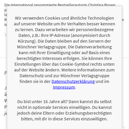
Die international renommierte Bestsellerautorin Christina Brown
praktiziert und unterrichtet seit über zwei Jahrzehnten Yoga. Sie
leitete eine Vielzahl von Ausbildungsprogrammen und ihre Yoga-
Wir verwenden Cookies und ähnliche Technologien
Retreats wurden zu den besten in Australien gewählt. Christina Brown
auf unserer Website um Ihr Verhalten besser kennen
ist Autorin mehrerer Bücher über Yoga und Gesundheit.
zu lernen. Dazu verarbeiten wir personenbezogene
Zum Profil von Christina Brown
Daten, z.B.: Ihre IP-Adresse (anonymisiert durch
Kürzung). Die Daten bleiben auf den Servern der
Münchner Verlagsgruppe. Die Datenverarbeitung
kann mit Ihrer Einwilligung oder auf Basis eines
berechtigten Interesses erfolgen. Sie können Ihre
Einstellungen über das Cookie-Symbol rechts unten
auf der Website ändern. Weitere Informationen zum
PERSONALISIERTE PRODUKTINFORMATIONEN
Datenschutz und zur Münchner Verlagsgruppe
finden sie in der
Datenschutzerklärung
und im
Impressum
.
Ja, ich will über interessante Neuerscheinungen und
ähnliche Produkte informiert werden.
Wir halten Sie per E-Mail auf dem aktuellen Stand über das
Du bist unter 16 Jahre alt? Dann kannst du selbst
Programm der Münchner Verlagsgruppe.
Tragen Sie sich
nicht in optionale Services einwilligen. Du kannst
jedoch deine Eltern oder Erziehungsberechtigten
jetzt ein!
bitten, mit dir in diese Services einzuwilligen.
E-Mail-Adresse: