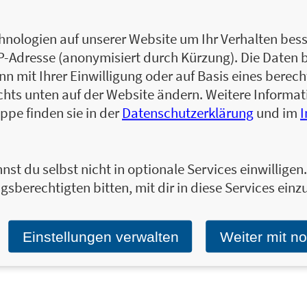
selbstständig machte. Zu seinen zahlreiche
Bediensteter während der Dienstreise, so i
nologien auf unserer Website um Ihr Verhalten besse
wohnt und arbeitet im Bergischen Land in 
IP-Adresse (anonymisiert durch Kürzung). Die Daten 
 mit Ihrer Einwilligung oder auf Basis eines berecht
Zum Profil von Norbert Golluch
chts unten auf der Website ändern. Weitere Inform
ppe finden sie in der
Datenschutzerklärung
und im
nst du selbst nicht in optionale Services einwillige
Ja, ich will über interessante Neuerscheinung
gsberechtigten bitten, mit dir in diese Services einzu
Wir halten Sie per E-Mail auf dem aktuellen 
Tragen Sie sich jetzt ein!
E-Mail-Adresse:
Einstellungen verwalten
Weiter mit n