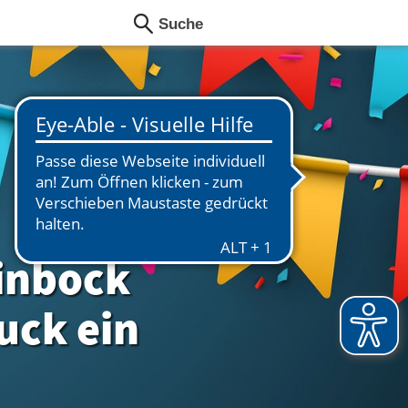
inbock
uck ein