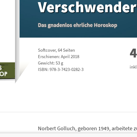
Verschwender
Das gnadenlos ehrliche Horoskop
4
Softcover
,
64
Seiten
Erschienen: April 2018
Gewicht: 53 g
ink
ISBN:
978-3-7423-0282-3
Norbert Golluch, geboren 1949, arbeitete z
einigen Jahren als Verlagslektor und Redakt