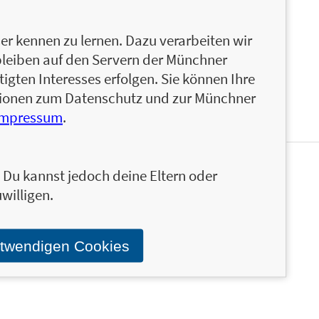
n Bestsellern gehört zum Beispiel Stirbt ein
st damit die Dienstreise beendet. Norbert Golluch
r kennen zu lernen. Dazu verarbeiten wir
der Nähe von Köln.
bleiben auf den Servern der Münchner
igten Interesses erfolgen. Sie können Ihre
ationen zum Datenschutz und zur Münchner
Impressum
.
n. Du kannst jedoch deine Eltern oder
en und ähnliche Produkte informiert werden.
willigen.
Stand über das Programm der Münchner Verlagsgruppe.
otwendigen Cookies