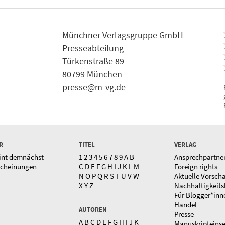
Münchner Verlagsgruppe GmbH
Presseabteilung
Türkenstraße 89
80799 München
presse@m-vg.de
R
TITEL
VERLAG
int demnächst
1
2
3
4
5
6
7
8
9
A
B
Ansprechpartne
scheinungen
C
D
E
F
G
H
I
J
K
L
M
Foreign rights
N
O
P
Q
R
S
T
U
V
W
Aktuelle Vorsch
X
Y
Z
Nachhaltigkeits
Für Blogger*inn
Handel
AUTOREN
Presse
A
B
C
D
E
F
G
H
I
J
K
Manuskripteins