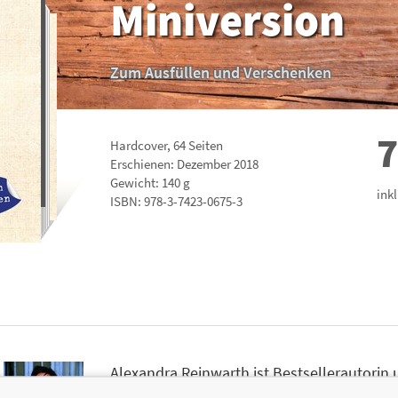
Miniversion
Zum Ausfüllen und Verschenken
7
Hardcover
,
64
Seiten
Erschienen: Dezember 2018
Gewicht: 140 g
ink
ISBN:
978-3-7423-0675-3
Alexandra Reinwarth ist Bestsellerautorin
viele andere erfolgreiche Bücher für die V