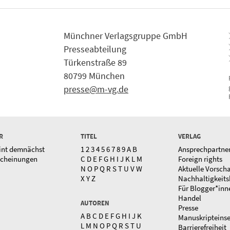
Münchner Verlagsgruppe GmbH
Presseabteilung
Türkenstraße 89
80799 München
presse@m-vg.de
R
TITEL
VERLAG
int demnächst
1
2
3
4
5
6
7
8
9
A
B
Ansprechpartne
scheinungen
C
D
E
F
G
H
I
J
K
L
M
Foreign rights
N
O
P
Q
R
S
T
U
V
W
Aktuelle Vorsch
X
Y
Z
Nachhaltigkeits
Für Blogger*inn
Handel
AUTOREN
Presse
A
B
C
D
E
F
G
H
I
J
K
Manuskripteins
L
M
N
O
P
Q
R
S
T
U
Barrierefreiheit