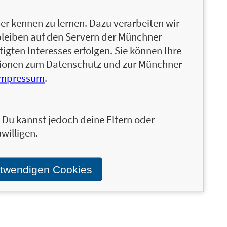
rsch vorbei geht auch ein Weg
und
Das Leben ist zu
r kennen zu lernen. Dazu verarbeiten wir
n Valencia, wo sie als Produzentin und Autorin tätig
bleiben auf den Servern der Münchner
igten Interesses erfolgen. Sie können Ihre
ationen zum Datenschutz und zur Münchner
Impressum
.
n. Du kannst jedoch deine Eltern oder
en und ähnliche Produkte informiert werden.
willigen.
Stand über das Programm der Münchner Verlagsgruppe.
otwendigen Cookies