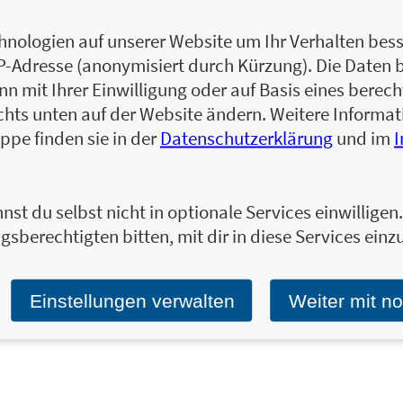
auch die aktuellen
SPIEGEL
-Bestseller
Am A
nologien auf unserer Website um Ihr Verhalten besse
kurz für später
. Sie lebt mit ihrer Familie i
IP-Adresse (anonymisiert durch Kürzung). Die Daten 
ist.
 mit Ihrer Einwilligung oder auf Basis eines berecht
Zum Profil von Alexandra Reinwarth
chts unten auf der Website ändern. Weitere Inform
ppe finden sie in der
Datenschutzerklärung
und im
nst du selbst nicht in optionale Services einwillige
Ja, ich will über interessante Neuerscheinung
gsberechtigten bitten, mit dir in diese Services einzu
Wir halten Sie per E-Mail auf dem aktuellen 
Tragen Sie sich jetzt ein!
Einstellungen verwalten
Weiter mit n
E-Mail-Adresse: