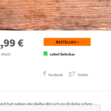
,99
€
BESTELLEN »
l. MwSt.
sofort lieferbar
Facebook
Twitter
 und hat neben der Reihe
Was ich an dir liebe
schon
erlage riva und mvg geschrieben. Dazu gehören