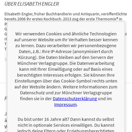
ÜBER ELISABETH ENGLER
Elisabeth Engler, früher Buchhändlerin und Antiquarin, veröffentlichte
bereits 2006 ihr erstes Kochbuch. 2013 zog der erste Thermomix® in
ihre Küche ein, mittlerweile experimentiert und kocht sie mit drei
Geräten und hat zahlreiche Bücher zu den Themen Heilkräuter,
Wir verwenden Cookies und ähnliche Technologien
Gesundheit und Kochen mit und ohne Thermomix® veröffentlicht. Bei
riva sind bereits ihre Bücher Limonade, Sirup und Slush aus dem
auf unserer Website um Ihr Verhalten besser kennen
Thermomix® und Marmeladen, Gelees und Chutneys aus dem
zu lernen. Dazu verarbeiten wir personenbezogene
Thermomix® erschienen.
Daten, z.B.: Ihre IP-Adresse (anonymisiert durch
Kürzung). Die Daten bleiben auf den Servern der
Zum Profil von Elisabeth Engler
Münchner Verlagsgruppe. Die Datenverarbeitung
kann mit Ihrer Einwilligung oder auf Basis eines
berechtigten Interesses erfolgen. Sie können Ihre
Einstellungen über das Cookie-Symbol rechts unten
auf der Website ändern. Weitere Informationen zum
Datenschutz und zur Münchner Verlagsgruppe
PERSONALISIERTE PRODUKTINFORMATIONEN
finden sie in der
Datenschutzerklärung
und im
Impressum
.
Ja, ich will über interessante Neuerscheinungen und
Du bist unter 16 Jahre alt? Dann kannst du selbst
ähnliche Produkte informiert werden.
nicht in optionale Services einwilligen. Du kannst
Wir halten Sie per E-Mail auf dem aktuellen Stand über das
jedoch deine Eltern oder Erziehungsberechtigten