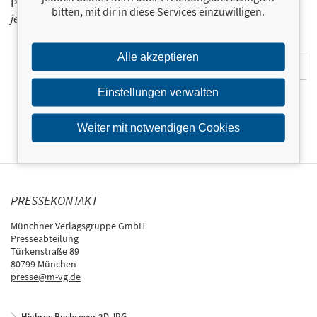
Programm der Münchner Verlagsgruppe.
Tragen Sie sich
bitten, mit dir in diese Services einzuwilligen.
jetzt ein!
E-Mail-Adresse:
Alle akzeptieren
Einstellungen verwalten
Weiter mit notwendigen Cookies
PRESSEKONTAKT
Münchner Verlagsgruppe GmbH
Presseabteilung
Türkenstraße 89
80799 München
presse@m-vg.de
Highres Buchcover 2D JPG