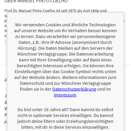
ÜBER MANUEL PINTO COELHO
Prof. Dr. Manuel Pinto Coelho ist seit 1970 als Arzt tätig und
spezialisierte sich 2010 auf Anti-Aging. Heute ist er der bekannteste
portugiesische Experte zu dem Thema und Mitglied der World Society
Wir verwenden Cookies und ähnliche Technologien
of Anti-Aging Medicine. Sein erstes Buch, das 2015 erschien, befindet
auf unserer Website um Ihr Verhalten besser kennen
sich bereits in der 32. Auflage, wurde in mehrere Sprachen übersetzt
und über 80?000 Mal verkauft.
zu lernen. Dazu verarbeiten wir personenbezogene
Zum Profil von Manuel Pinto Coelho
Daten, z.B.: Ihre IP-Adresse (anonymisiert durch
Kürzung). Die Daten bleiben auf den Servern der
Münchner Verlagsgruppe. Die Datenverarbeitung
kann mit Ihrer Einwilligung oder auf Basis eines
berechtigten Interesses erfolgen. Sie können Ihre
Einstellungen über das Cookie-Symbol rechts unten
auf der Website ändern. Weitere Informationen zum
PERSONALISIERTE PRODUKTINFORMATIONEN
Datenschutz und zur Münchner Verlagsgruppe
finden sie in der
Datenschutzerklärung
und im
Impressum
.
Ja, ich will über interessante Neuerscheinungen und
ähnliche Produkte informiert werden.
Wir halten Sie per E-Mail auf dem aktuellen Stand über das
Du bist unter 16 Jahre alt? Dann kannst du selbst
Programm der Münchner Verlagsgruppe.
Tragen Sie sich
nicht in optionale Services einwilligen. Du kannst
jedoch deine Eltern oder Erziehungsberechtigten
jetzt ein!
bitten, mit dir in diese Services einzuwilligen.