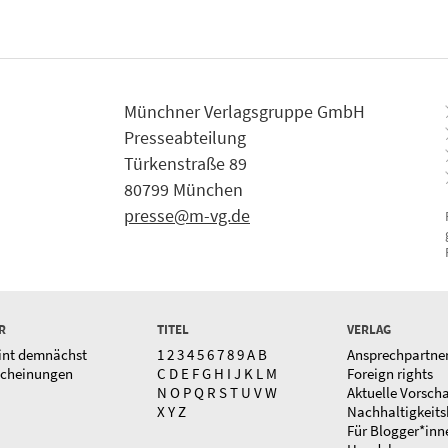
Münchner Verlagsgruppe GmbH
Presseabteilung
Türkenstraße 89
80799 München
presse@m-vg.de
R
TITEL
VERLAG
int demnächst
1
2
3
4
5
6
7
8
9
A
B
Ansprechpartne
scheinungen
C
D
E
F
G
H
I
J
K
L
M
Foreign rights
N
O
P
Q
R
S
T
U
V
W
Aktuelle Vorsch
X
Y
Z
Nachhaltigkeits
Für Blogger*inn