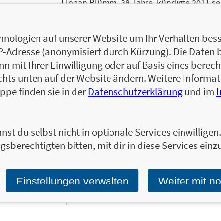
Florian Blümm, 38 Jahre, kündigte 2011 se
Weltreise auf. 300.000 Kilometer liegen mit
unterwegs. Ob Strandfeeling in Thailand, 
nologien auf unserer Website um Ihr Verhalten besse
Mountainbike durch den Himalaya – wenn e
IP-Adresse (anonymisiert durch Kürzung). Die Daten 
Weltreise?«, lautet seine Antwort: »Mit de
 mit Ihrer Einwilligung oder auf Basis eines berecht
Büro.«
chts unten auf der Website ändern. Weitere Inform
Zum Profil von Florian Blümm
ppe finden sie in der
Datenschutzerklärung
und im
nst du selbst nicht in optionale Services einwillige
gsberechtigten bitten, mit dir in diese Services einzu
Ja, ich will über interessante Neuerscheinung
Wir halten Sie per E-Mail auf dem aktuellen 
Tragen Sie sich jetzt ein!
Einstellungen verwalten
Weiter mit n
E-Mail-Adresse: