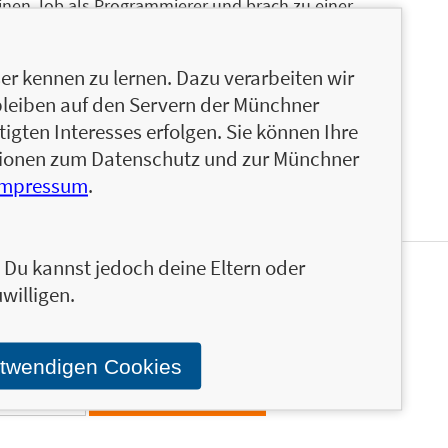
inen Job als Programmierer und brach zu einer
tlerweile hinter ihm – und er ist immer noch
Roadtrip durch die USA oder mit dem
r kennen zu lernen. Dazu verarbeiten wir
s um die Frage geht: »Kaltmiete oder
bleiben auf den Servern der Münchner
m Laptop am Sandstrand ist es schöner als im
igten Interesses erfolgen. Sie können Ihre
ationen zum Datenschutz und zur Münchner
Impressum
.
n. Du kannst jedoch deine Eltern oder
willigen.
en und ähnliche Produkte informiert werden.
Stand über das Programm der Münchner Verlagsgruppe.
otwendigen Cookies