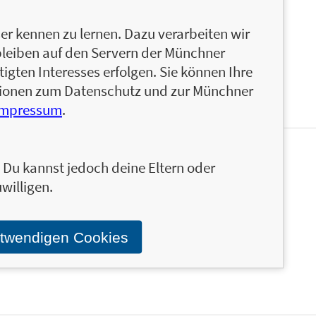
hmer. Er ist spezialisiert auf Bücher über
. Seine Website MarkManson.net wird jeden Monat
r kennen zu lernen. Dazu verarbeiten wir
Er lebt in New York City.
bleiben auf den Servern der Münchner
igten Interesses erfolgen. Sie können Ihre
ationen zum Datenschutz und zur Münchner
Impressum
.
en und ähnliche Produkte informiert werden.
n. Du kannst jedoch deine Eltern oder
Stand über das Programm der Münchner Verlagsgruppe.
willigen.
otwendigen Cookies