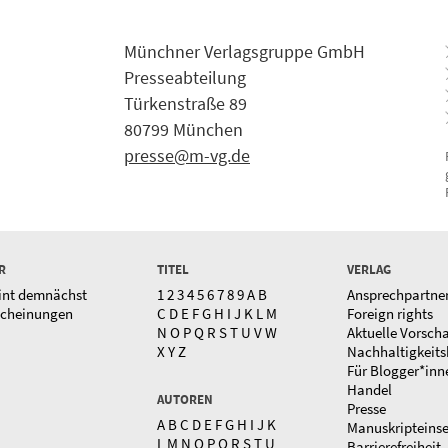
Münchner Verlagsgruppe GmbH
Presseabteilung
Türkenstraße 89
80799 München
presse@m-vg.de
R
TITEL
VERLAG
int demnächst
1
2
3
4
5
6
7
8
9
A
B
Ansprechpartne
scheinungen
C
D
E
F
G
H
I
J
K
L
M
Foreign rights
N
O
P
Q
R
S
T
U
V
W
Aktuelle Vorsch
X
Y
Z
Nachhaltigkeits
Für Blogger*inn
Handel
AUTOREN
Presse
A
B
C
D
E
F
G
H
I
J
K
Manuskripteins
L
M
N
O
P
Q
R
S
T
U
Barrierefreiheit