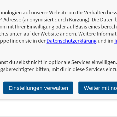
Mark Manson ist Blogger, Autor und Unterne
persönliche Entwicklung, die nicht nerven
nologien auf unserer Website um Ihr Verhalten besse
von über zwei Millionen Menschen gelesen. 
IP-Adresse (anonymisiert durch Kürzung). Die Daten 
 mit Ihrer Einwilligung oder auf Basis eines berecht
Zum Profil von Mark Manson
chts unten auf der Website ändern. Weitere Inform
ppe finden sie in der
Datenschutzerklärung
und im
Ja, ich will über interessante Neuerscheinung
nst du selbst nicht in optionale Services einwillige
Wir halten Sie per E-Mail auf dem aktuellen 
gsberechtigten bitten, mit dir in diese Services einzu
Tragen Sie sich jetzt ein!
E-Mail-Adresse:
Einstellungen verwalten
Weiter mit n