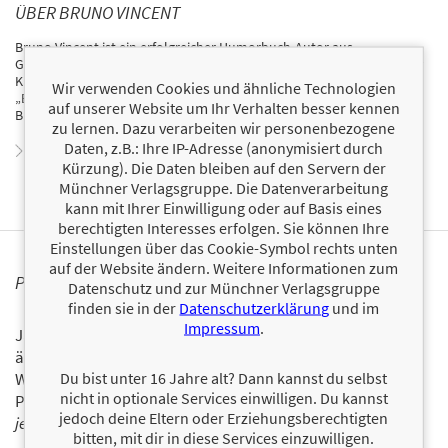
ÜBER BRUNO VINCENT
Bruno Vincent ist ein erfolgreicher Humorbuch-Autor aus
Großbritannien. Er hat zwei Bände mit Gothic-Horror-Geschichten für
Kinder geschrieben, die für die Bühne adaptiert wurden. Die Reihe
Wir verwenden Cookies und ähnliche Technologien
„Enid Blyton für Erwachsene“ hat er mit der Zustimmung des Enid
auf unserer Website um Ihr Verhalten besser kennen
Blyton Estate verfasst.
zu lernen. Dazu verarbeiten wir personenbezogene
Daten, z.B.: Ihre IP-Adresse (anonymisiert durch
Zum Profil von Bruno Vincent
Kürzung). Die Daten bleiben auf den Servern der
Münchner Verlagsgruppe. Die Datenverarbeitung
kann mit Ihrer Einwilligung oder auf Basis eines
berechtigten Interesses erfolgen. Sie können Ihre
Einstellungen über das Cookie-Symbol rechts unten
auf der Website ändern. Weitere Informationen zum
PERSONALISIERTE PRODUKTINFORMATIONEN
Datenschutz und zur Münchner Verlagsgruppe
finden sie in der
Datenschutzerklärung
und im
Impressum
.
Ja, ich will über interessante Neuerscheinungen und
ähnliche Produkte informiert werden.
Du bist unter 16 Jahre alt? Dann kannst du selbst
Wir halten Sie per E-Mail auf dem aktuellen Stand über das
nicht in optionale Services einwilligen. Du kannst
Programm der Münchner Verlagsgruppe.
Tragen Sie sich
jedoch deine Eltern oder Erziehungsberechtigten
jetzt ein!
bitten, mit dir in diese Services einzuwilligen.