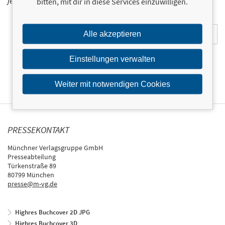
jetzt ein!
bitten, mit dir in diese Services einzuwilligen.
E-Mail-Adresse:
Alle akzeptieren
Einstellungen verwalten
Weiter mit notwendigen Cookies
PRESSEKONTAKT
Münchner Verlagsgruppe GmbH
Presseabteilung
Türkenstraße 89
80799 München
presse@m-vg.de
Highres Buchcover 2D JPG
Highres Buchcover 3D