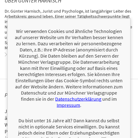
ÜBER GÜNTER HARNISCH
Dr. Günter Harnisch, Jurist und Psychologe, ist langjähriger Leiter des
Arbeitskreis: gesund leben. Einer seiner Tätigkeitsschwerpunkte liegt
in der Erforschung und Erprobung alter, neu entdeckter
Naturheilmethoden. Er ist Experte auf dem Gebiet der Volksheilkunde
Wir verwenden Cookies und ähnliche Technologien
und hat rund 40 Bücher über gesunde Lebensführung, Spiritualität
auf unserer Website um Ihr Verhalten besser kennen
und natürliche Heilung veröffentlicht. Viele davon sind in mehreren
Sprachen erschienen. Der Autor lebt auf einem Bauernhof im
zu lernen. Dazu verarbeiten wir personenbezogene
Münsterland und auf einer friesischen Insel.
Daten, z.B.: Ihre IP-Adresse (anonymisiert durch
Zum Profil von Günter Harnisch
Kürzung). Die Daten bleiben auf den Servern der
Münchner Verlagsgruppe. Die Datenverarbeitung
kann mit Ihrer Einwilligung oder auf Basis eines
berechtigten Interesses erfolgen. Sie können Ihre
Einstellungen über das Cookie-Symbol rechts unten
auf der Website ändern. Weitere Informationen zum
Datenschutz und zur Münchner Verlagsgruppe
PERSONALISIERTE PRODUKTINFORMATIONEN
finden sie in der
Datenschutzerklärung
und im
Impressum
.
Ja, ich will über interessante Neuerscheinungen und
ähnliche Produkte informiert werden.
Du bist unter 16 Jahre alt? Dann kannst du selbst
Wir halten Sie per E-Mail auf dem aktuellen Stand über das
nicht in optionale Services einwilligen. Du kannst
Programm der Münchner Verlagsgruppe.
Tragen Sie sich
jedoch deine Eltern oder Erziehungsberechtigten