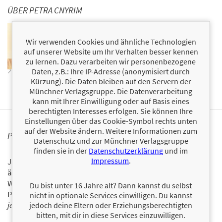
ÜBER PETRA CNYRIM
Petra Cnyrim arbeitet als Autorin bei München. Ihre
Bücher
Vervollständige die Funktion
,
Das Buch der fast
Wir verwenden Cookies und ähnliche Technologien
vergessenen Wörter
und
Erklärs mir, als wäre ich 5
auf unserer Website um Ihr Verhalten besser kennen
schafften es auf die
SPIEGEL
-Bestsellerliste.
zu lernen. Dazu verarbeiten wir personenbezogene
Zum Profil von Petra Cnyrim
Daten, z.B.: Ihre IP-Adresse (anonymisiert durch
Kürzung). Die Daten bleiben auf den Servern der
Münchner Verlagsgruppe. Die Datenverarbeitung
kann mit Ihrer Einwilligung oder auf Basis eines
berechtigten Interesses erfolgen. Sie können Ihre
Einstellungen über das Cookie-Symbol rechts unten
auf der Website ändern. Weitere Informationen zum
PERSONALISIERTE PRODUKTINFORMATIONEN
Datenschutz und zur Münchner Verlagsgruppe
finden sie in der
Datenschutzerklärung
und im
Impressum
.
Ja, ich will über interessante Neuerscheinungen und
ähnliche Produkte informiert werden.
Wir halten Sie per E-Mail auf dem aktuellen Stand über das
Du bist unter 16 Jahre alt? Dann kannst du selbst
Programm der Münchner Verlagsgruppe.
Tragen Sie sich
nicht in optionale Services einwilligen. Du kannst
jetzt ein!
jedoch deine Eltern oder Erziehungsberechtigten
bitten, mit dir in diese Services einzuwilligen.