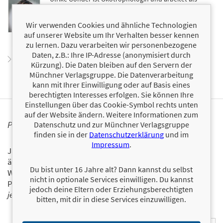
Wissenschaftsjournalistin, Autorin, Referentin und
Trainerin. Seit Jahren beschäftigt sie sich intensiv mit
Wir verwenden Cookies und ähnliche Technologien
der ketogenen Ernährung und zählt nach viel
beachteten Veröffentlichungen zu den wenigen Keto-
auf unserer Website um Ihr Verhalten besser kennen
Expertinnen im deutschsprachigen Raum.
zu lernen. Dazu verarbeiten wir personenbezogene
Daten, z.B.: Ihre IP-Adresse (anonymisiert durch
Zum Profil von Ulrike Gonder
Kürzung). Die Daten bleiben auf den Servern der
Münchner Verlagsgruppe. Die Datenverarbeitung
kann mit Ihrer Einwilligung oder auf Basis eines
berechtigten Interesses erfolgen. Sie können Ihre
Einstellungen über das Cookie-Symbol rechts unten
auf der Website ändern. Weitere Informationen zum
PERSONALISIERTE PRODUKTINFORMATIONEN
Datenschutz und zur Münchner Verlagsgruppe
finden sie in der
Datenschutzerklärung
und im
Impressum
.
Ja, ich will über interessante Neuerscheinungen und
ähnliche Produkte informiert werden.
Du bist unter 16 Jahre alt? Dann kannst du selbst
Wir halten Sie per E-Mail auf dem aktuellen Stand über das
nicht in optionale Services einwilligen. Du kannst
Programm der Münchner Verlagsgruppe.
Tragen Sie sich
jedoch deine Eltern oder Erziehungsberechtigten
jetzt ein!
bitten, mit dir in diese Services einzuwilligen.
E-Mail-Adresse: