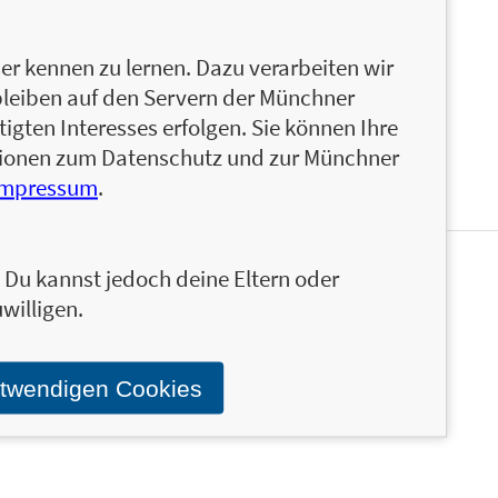
et als Wissenschaftsjournalistin, Autorin,
äftigt sie sich intensiv mit der ketogenen
Veröffentlichungen zu den wenigen Keto-
r kennen zu lernen. Dazu verarbeiten wir
bleiben auf den Servern der Münchner
igten Interesses erfolgen. Sie können Ihre
ationen zum Datenschutz und zur Münchner
Impressum
.
n. Du kannst jedoch deine Eltern oder
en und ähnliche Produkte informiert werden.
willigen.
Stand über das Programm der Münchner Verlagsgruppe.
otwendigen Cookies