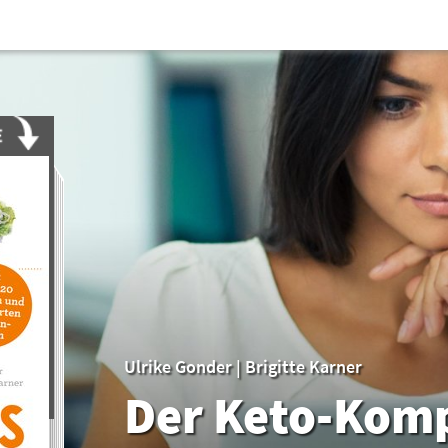
Ulrike Gonder
|
Brigitte Karner
Der Keto-Komp