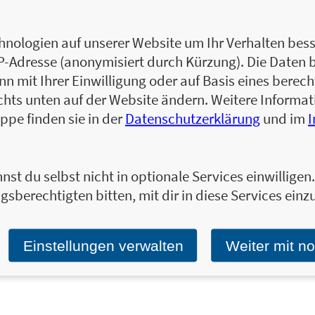
Ulrike Gonder ist Ökotrophologin und arbeit
Referentin und Trainerin. Seit Jahren besch
Ernährung und zählt nach viel beachteten 
nologien auf unserer Website um Ihr Verhalten besse
Expertinnen im deutschsprachigen Raum.
IP-Adresse (anonymisiert durch Kürzung). Die Daten 
 mit Ihrer Einwilligung oder auf Basis eines berecht
Zum Profil von Ulrike Gonder
chts unten auf der Website ändern. Weitere Inform
ppe finden sie in der
Datenschutzerklärung
und im
nst du selbst nicht in optionale Services einwillige
Ja, ich will über interessante Neuerscheinung
gsberechtigten bitten, mit dir in diese Services einzu
Wir halten Sie per E-Mail auf dem aktuellen 
Tragen Sie sich jetzt ein!
E-Mail-Adresse:
Einstellungen verwalten
Weiter mit n