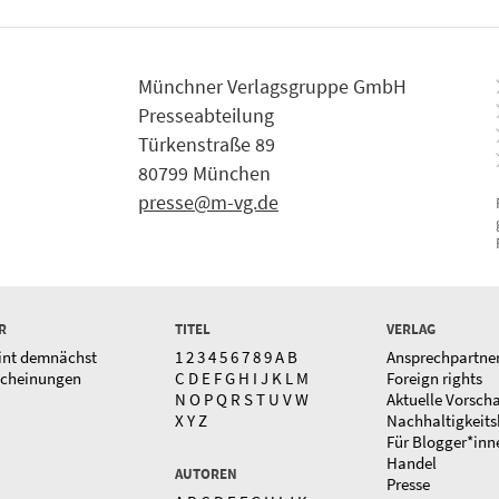
Münchner Verlagsgruppe GmbH
Presseabteilung
Türkenstraße 89
80799 München
presse@m-vg.de
R
TITEL
VERLAG
int demnächst
1
2
3
4
5
6
7
8
9
A
B
Ansprechpartne
scheinungen
C
D
E
F
G
H
I
J
K
L
M
Foreign rights
N
O
P
Q
R
S
T
U
V
W
Aktuelle Vorsch
X
Y
Z
Nachhaltigkeits
Für Blogger*inn
Handel
AUTOREN
Presse