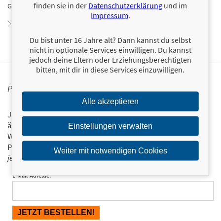
finden sie in der
Datenschutzerklärung
und im
Glück aufzuspüren – und sie hat es gefunden.
Impressum
.
Zum Profil von Carolina Graf
Du bist unter 16 Jahre alt? Dann kannst du selbst
nicht in optionale Services einwilligen. Du kannst
jedoch deine Eltern oder Erziehungsberechtigten
bitten, mit dir in diese Services einzuwilligen.
PERSONALISIERTE PRODUKTINFORMATIONEN
Alle akzeptieren
Ja, ich will über interessante Neuerscheinungen und
ähnliche Produkte informiert werden.
Einstellungen verwalten
Wir halten Sie per E-Mail auf dem aktuellen Stand über das
Programm der Münchner Verlagsgruppe.
Tragen Sie sich
Weiter mit notwendigen Cookies
jetzt ein!
E-Mail-Adresse: