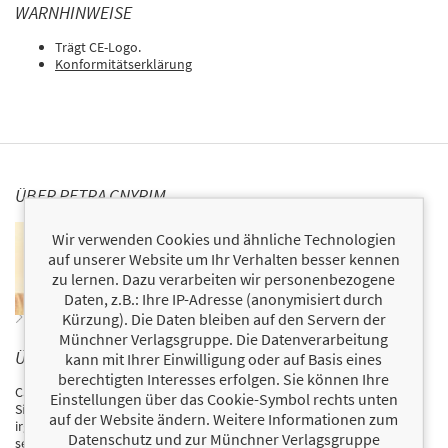
WARNHINWEISE
Trägt CE-Logo.
Konformitätserklärung
ÜBER PETRA CNYRIM
Petra Cnyrim arbeitet als Autorin bei München. Ihre
Wir verwenden Cookies und ähnliche Technologien
Bücher
Vervollständige die Funktion
,
Das Buch der fast
auf unserer Website um Ihr Verhalten besser kennen
vergessenen Wörter
und
Erklärs mir, als wäre ich 5
zu lernen. Dazu verarbeiten wir personenbezogene
schafften es auf die
SPIEGEL
-Bestsellerliste.
Daten, z.B.: Ihre IP-Adresse (anonymisiert durch
Zum Profil von Petra Cnyrim
Kürzung). Die Daten bleiben auf den Servern der
Münchner Verlagsgruppe. Die Datenverarbeitung
ÜBER CAROLINA GRAF
kann mit Ihrer Einwilligung oder auf Basis eines
berechtigten Interesses erfolgen. Sie können Ihre
Carolina Graf hat Psychologie studiert und arbeitet als Journalistin.
Einstellungen über das Cookie-Symbol rechts unten
Sie hat lange draußen in der Welt nach ihrem Glück gesucht, doch
auf der Website ändern. Weitere Informationen zum
irgendwann hat sie gemerkt, dass der Schlüssel zu ihrem Glück in ihr
Datenschutz und zur Münchner Verlagsgruppe
selbst liegt. Mit hundert Fragen hat sie sich daran gemacht, dieses