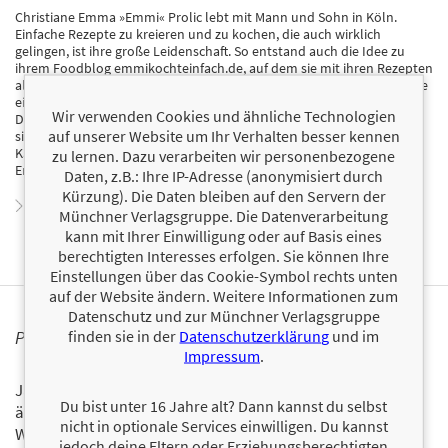
Christiane Emma »Emmi« Prolic lebt mit Mann und Sohn in Köln.
Einfache Rezepte zu kreieren und zu kochen, die auch wirklich
gelingen, ist ihre große Leidenschaft. So entstand auch die Idee zu
ihrem Foodblog emmikochteinfach.de, auf dem sie mit ihren Rezepten
all jenen Inspiration und Unterstützung im Kochalltag gibt, die wie sie
einen turbulenten Alltag mit Beruf, Familie und Haushalt jonglieren.
Wir verwenden Cookies und ähnliche Technologien
Der Foodblog wird monatlich millionenfach abgerufen und erfreut
auf unserer Website um Ihr Verhalten besser kennen
sich einer stetig wachsenden Community über Emmis Social-Media-
Kanäle Instagram, Pinterest, Facebook und E-Mail-Newsletter. Folge
zu lernen. Dazu verarbeiten wir personenbezogene
Emmi auf Instagram: @emmikochteinfach
Daten, z.B.: Ihre IP-Adresse (anonymisiert durch
Kürzung). Die Daten bleiben auf den Servern der
Zum Profil von Christiane Emma Prolic
Münchner Verlagsgruppe. Die Datenverarbeitung
kann mit Ihrer Einwilligung oder auf Basis eines
berechtigten Interesses erfolgen. Sie können Ihre
Einstellungen über das Cookie-Symbol rechts unten
auf der Website ändern. Weitere Informationen zum
Datenschutz und zur Münchner Verlagsgruppe
finden sie in der
Datenschutzerklärung
und im
PERSONALISIERTE PRODUKTINFORMATIONEN
Impressum
.
Ja, ich will über interessante Neuerscheinungen und
Du bist unter 16 Jahre alt? Dann kannst du selbst
ähnliche Produkte informiert werden.
nicht in optionale Services einwilligen. Du kannst
Wir halten Sie per E-Mail auf dem aktuellen Stand über das
jedoch deine Eltern oder Erziehungsberechtigten