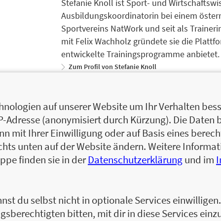
Stefanie Knoll ist Sport- und Wirtschaftswis
Ausbildungskoordinatorin bei einem österr
Sportvereins NatWork und seit als Trainer
mit Felix Wachholz gründete sie die Plattfor
entwickelte Trainingsprogramme anbietet.
Zum Profil von Stefanie Knoll
Stefanie Knoll ist Sport- und Wirtschaftswis
Ausbildungskoordinatorin bei einem österr
nologien auf unserer Website um Ihr Verhalten besse
Sportvereins NatWork und als Trainerin im
IP-Adresse (anonymisiert durch Kürzung). Die Daten 
Felix Wachholz gründete sie die Plattform Di
 mit Ihrer Einwilligung oder auf Basis eines berecht
entwickelte Trainingsprogramme anbietet. 
chts unten auf der Website ändern. Weitere Inform
promoviert am Institut für Sportwissenscha
ppe finden sie in der
Datenschutzerklärung
und im
Neurophysiologie. Seit 2012 arbeitet er al
Vorstand des Sportvereins NatWork. Er ist 
als Dozent für die Universität Innsbruck,
nst du selbst nicht in optionale Services einwillige
tätig.
gsberechtigten bitten, mit dir in diese Services einzu
Zum Profil von Felix Wachholz