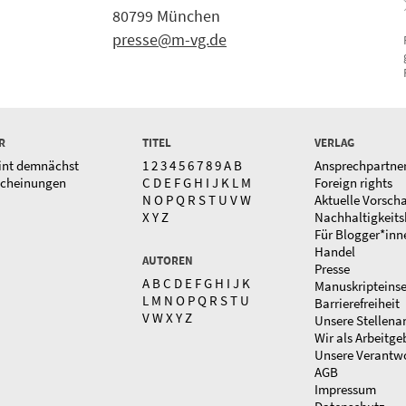
80799 München
presse@m-vg.de
R
TITEL
VERLAG
int demnächst
1
2
3
4
5
6
7
8
9
A
B
Ansprechpartne
scheinungen
C
D
E
F
G
H
I
J
K
L
M
Foreign rights
N
O
P
Q
R
S
T
U
V
W
Aktuelle Vorsch
X
Y
Z
Nachhaltigkeits
Für Blogger*inn
Handel
AUTOREN
Presse
A
B
C
D
E
F
G
H
I
J
K
Manuskripteins
L
M
N
O
P
Q
R
S
T
U
Barrierefreiheit
V
W
X
Y
Z
Unsere Stellena
Wir als Arbeitge
Unsere Verantw
AGB
Impressum