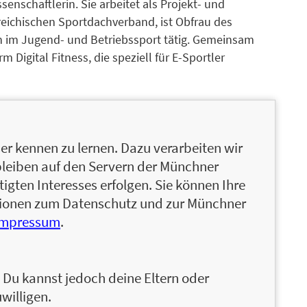
senschaftlerin. Sie arbeitet als Projekt- und
eichischen Sportdachverband, ist Obfrau des
in im Jugend- und Betriebssport tätig. Gemeinsam
m Digital Fitness, die speziell für E-Sportler
senschaftlerin. Sie arbeitet als Projekt- und
eichischen Sportdachverband, ist Obfrau des
r kennen zu lernen. Dazu verarbeiten wir
 Jugend- und Betriebssport tätig. Gemeinsam mit
bleiben auf den Servern der Münchner
gital Fitness, die speziell für E-Sportler
igten Interesses erfolgen. Sie können Ihre
Der Sportwissenschaftler Felix Wachholz
ationen zum Datenschutz und zur Münchner
ften der Universität Innsbruck im Bereich der
Impressum
.
s Trainer im Jugend- und Betriebssport und ist im
Mitbegründer von Digital Fitness und regelmäßig
 die Sportunion Tirol und die Bundessportakademie
n. Du kannst jedoch deine Eltern oder
willigen.