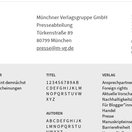
Münchner Verlagsgruppe GmbH
Presseabteilung
Türkenstraße 89
80799 München
presse@m-vg.de
R
TITEL
VERLAG
int demnächst
1
2
3
4
5
6
7
8
9
A
B
Ansprechpartne
scheinungen
C
D
E
F
G
H
I
J
K
L
M
Foreign rights
N
O
P
Q
R
S
T
U
V
W
Aktuelle Vorsch
X
Y
Z
Nachhaltigkeits
Für Blogger*inn
Handel
AUTOREN
Presse
A
B
C
D
E
F
G
H
I
J
K
Manuskripteins
L
M
N
O
P
Q
R
S
T
U
Barrierefreiheit
V
W
X
Y
Z