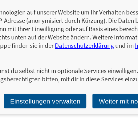
Petra Cnyrim arbeitet als Autorin bei Münc
Buch der fast vergessenen Wörter
und
Erklär
nologien auf unserer Website um Ihr Verhalten besse
Bestsellerliste.
IP-Adresse (anonymisiert durch Kürzung). Die Daten 
 mit Ihrer Einwilligung oder auf Basis eines berecht
Zum Profil von Petra Cnyrim
chts unten auf der Website ändern. Weitere Inform
ppe finden sie in der
Datenschutzerklärung
und im
nst du selbst nicht in optionale Services einwillige
Ja, ich will über interessante Neuerscheinung
gsberechtigten bitten, mit dir in diese Services einzu
Wir halten Sie per E-Mail auf dem aktuellen 
Tragen Sie sich jetzt ein!
E-Mail-Adresse:
Einstellungen verwalten
Weiter mit n