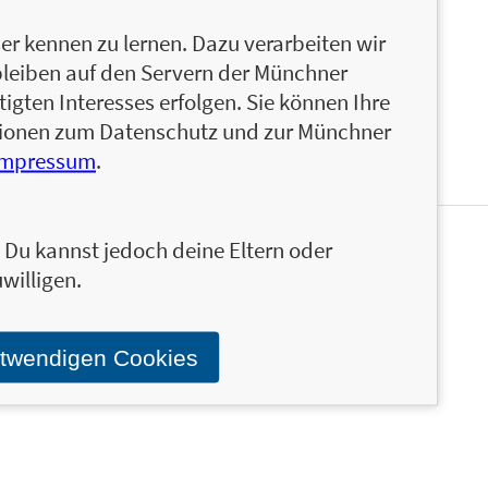
hen. Ihre Bücher
Vervollständige die Funktion
,
Das
s mir, als wäre ich 5
schafften es auf die
SPIEGEL
-
r kennen zu lernen. Dazu verarbeiten wir
bleiben auf den Servern der Münchner
igten Interesses erfolgen. Sie können Ihre
ationen zum Datenschutz und zur Münchner
Impressum
.
n. Du kannst jedoch deine Eltern oder
en und ähnliche Produkte informiert werden.
willigen.
Stand über das Programm der Münchner Verlagsgruppe.
otwendigen Cookies