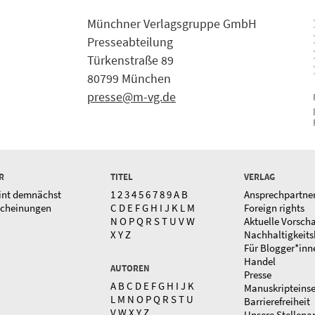
Münchner Verlagsgruppe GmbH
Presseabteilung
Türkenstraße 89
80799 München
presse@m-vg.de
R
TITEL
VERLAG
int demnächst
1
2
3
4
5
6
7
8
9
A
B
Ansprechpartne
scheinungen
C
D
E
F
G
H
I
J
K
L
M
Foreign rights
N
O
P
Q
R
S
T
U
V
W
Aktuelle Vorsch
X
Y
Z
Nachhaltigkeits
Für Blogger*inn
Handel
AUTOREN
Presse
A
B
C
D
E
F
G
H
I
J
K
Manuskripteins
L
M
N
O
P
Q
R
S
T
U
Barrierefreiheit
V
W
X
Y
Z
Unsere Stellena