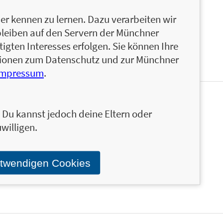
agram eine der größten deutschen Low-Carb-
nd steht für leckere, gesunde, schnelle und
r kennen zu lernen. Dazu verarbeiten wir
bleiben auf den Servern der Münchner
igten Interesses erfolgen. Sie können Ihre
ationen zum Datenschutz und zur Münchner
Impressum
.
en und ähnliche Produkte informiert werden.
n. Du kannst jedoch deine Eltern oder
Stand über das Programm der Münchner Verlagsgruppe.
willigen.
otwendigen Cookies