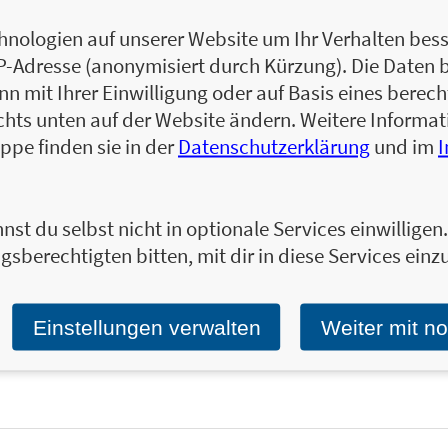
»Low-Carb-Rezept des Tages« ist auf Inst
Communitys mit über 1 Million Followern u
nologien auf unserer Website um Ihr Verhalten besse
kreative Low-Carb-Rezepte.
IP-Adresse (anonymisiert durch Kürzung). Die Daten 
Zum Profil von Low-Carb-Rezept des Tages
 mit Ihrer Einwilligung oder auf Basis eines berecht
chts unten auf der Website ändern. Weitere Inform
ppe finden sie in der
Datenschutzerklärung
und im
Ja, ich will über interessante Neuerscheinung
nst du selbst nicht in optionale Services einwillige
Wir halten Sie per E-Mail auf dem aktuellen 
gsberechtigten bitten, mit dir in diese Services einzu
Tragen Sie sich jetzt ein!
E-Mail-Adresse:
Einstellungen verwalten
Weiter mit n