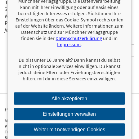
Münchner Verlagsgruppe. Die Datenverarbeitung
Ja, ich will über interessante Neuerscheinungen und
kann mit Ihrer Einwilligung oder auf Basis eines
ähnliche Produkte informiert werden.
berechtigten Interesses erfolgen. Sie können Ihre
Wir halten Sie per E-Mail auf dem aktuellen Stand über das
Einstellungen über das Cookie-Symbol rechts unten
Programm der Münchner Verlagsgruppe.
Tragen Sie sich
auf der Website ändern. Weitere Informationen zum
jetzt ein!
Datenschutz und zur Münchner Verlagsgruppe
finden sie in der
Datenschutzerklärung
und im
E-Mail-Adresse:
Impressum
.
Du bist unter 16 Jahre alt? Dann kannst du selbst
nicht in optionale Services einwilligen. Du kannst
jedoch deine Eltern oder Erziehungsberechtigten
bitten, mit dir in diese Services einzuwilligen.
Alle akzeptieren
PRESSEKONTAKT
Einstellungen verwalten
Münchner Verlagsgruppe GmbH
Presseabteilung
Weiter mit notwendigen Cookies
Türkenstraße 89
80799 München