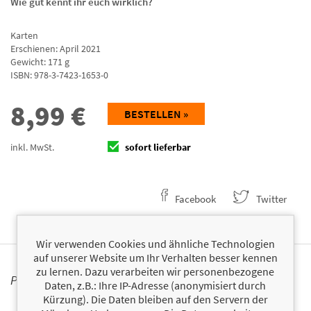
Wie gut kennt ihr euch wirklich?
Karten
Erschienen: April 2021
Gewicht: 171 g
ISBN:
978-3-7423-1653-0
8,99
€
BESTELLEN »
inkl. MwSt.
sofort lieferbar
Facebook
Twitter
Wir verwenden Cookies und ähnliche Technologien
auf unserer Website um Ihr Verhalten besser kennen
zu lernen. Dazu verarbeiten wir personenbezogene
PERSONALISIERTE PRODUKTINFORMATIONEN
Daten, z.B.: Ihre IP-Adresse (anonymisiert durch
Kürzung). Die Daten bleiben auf den Servern der