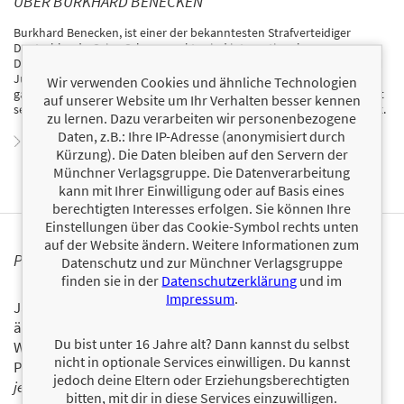
ÜBER BURKHARD BENECKEN
Burkhard Benecken, ist einer der bekanntesten Strafverteidiger
Deutschlands. Seine Schwerpunkte sind internationaler
Drogenhandel, Geldwäsche, Gewaltdelikte, Sexualstrafverfahren und
Jugendstrafrecht. Benecken verteidigt nicht nur Strafsachen im
Wir verwenden Cookies und ähnliche Technologien
ganzen Bundesgebiet, sondern auch im europäischen Ausland. Er hat
auf unserer Website um Ihr Verhalten besser kennen
seinen Kanzleisitz im Ruhrgebiet, einem Schmelztigel der Kriminalität.
zu lernen. Dazu verarbeiten wir personenbezogene
Daten, z.B.: Ihre IP-Adresse (anonymisiert durch
Zum Profil von Burkhard Benecken
Kürzung). Die Daten bleiben auf den Servern der
Münchner Verlagsgruppe. Die Datenverarbeitung
kann mit Ihrer Einwilligung oder auf Basis eines
berechtigten Interesses erfolgen. Sie können Ihre
Einstellungen über das Cookie-Symbol rechts unten
auf der Website ändern. Weitere Informationen zum
PERSONALISIERTE PRODUKTINFORMATIONEN
Datenschutz und zur Münchner Verlagsgruppe
finden sie in der
Datenschutzerklärung
und im
Impressum
.
Ja, ich will über interessante Neuerscheinungen und
ähnliche Produkte informiert werden.
Du bist unter 16 Jahre alt? Dann kannst du selbst
Wir halten Sie per E-Mail auf dem aktuellen Stand über das
nicht in optionale Services einwilligen. Du kannst
Programm der Münchner Verlagsgruppe.
Tragen Sie sich
jedoch deine Eltern oder Erziehungsberechtigten
jetzt ein!
bitten, mit dir in diese Services einzuwilligen.