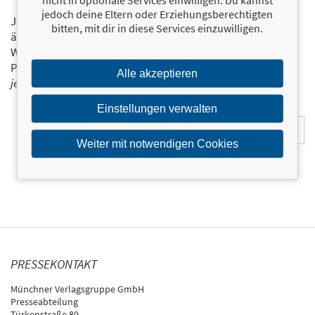
jedoch deine Eltern oder Erziehungsberechtigten
Ja, ich will über interessante Neuerscheinungen und
bitten, mit dir in diese Services einzuwilligen.
ähnliche Produkte informiert werden.
Wir halten Sie per E-Mail auf dem aktuellen Stand über das
Programm der Münchner Verlagsgruppe.
Tragen Sie sich
Alle akzeptieren
jetzt ein!
Einstellungen verwalten
E-Mail-Adresse:
Weiter mit notwendigen Cookies
PRESSEKONTAKT
Münchner Verlagsgruppe GmbH
Presseabteilung
Türkenstraße 89