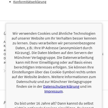
Konformitätserklärung
ÜBER ANTONIA BAUER
Wir verwenden Cookies und ähnliche Technologien
auf unserer Website um Ihr Verhalten besser kennen
Antonia Bauer, geboren 1984, studierte Journalistik,
zu lernen. Dazu verarbeiten wir personenbezogene
Kommunikationswissenschaft, Amerikanistik und Politikwissenschaft
Daten, z.B.: Ihre IP-Adresse (anonymisiert durch
an der Universität Hamburg. Sie schrieb als freie Autorin für SPIEGEL
Kürzung). Die Daten bleiben auf den Servern der
ONLINE, Zeit Campus und Zeit Online. Seit 2013 ist sie Redakteurin bei
Münchner Verlagsgruppe. Die Datenverarbeitung
Dein SPIEGEL. 2014 wurde sie mit dem Ernst-Schneider-Preis
kann mit Ihrer Einwilligung oder auf Basis eines
ausgezeichnet.
berechtigten Interesses erfolgen. Sie können Ihre
Zum Profil von Antonia Bauer
Einstellungen über das Cookie-Symbol rechts unten
auf der Website ändern. Weitere Informationen zum
Datenschutz und zur Münchner Verlagsgruppe
finden sie in der
Datenschutzerklärung
und im
Impressum
.
PERSONALISIERTE PRODUKTINFORMATIONEN
Du bist unter 16 Jahre alt? Dann kannst du selbst
nicht in optionale Services einwilligen. Du kannst