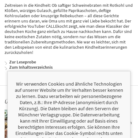
Zeitreisen in die Kindheit: Ob saftiger Schweinebraten mit Rotkohl und
Klößen, würziges Gulasch, gefüllte Paprikaschoten, deftige
Kohlrouladen oder knusprige Reibekuchen – all diese Gerichte
erinnern uns daran, wie Oma uns mit ganz viel Liebe bekocht hat. Der
erfolgreiche YouTuber CALLEkocht zeigt, wie man diese Klassiker der
deutschen Küche ganz einfach zu Hause nachkochen kann. Dafür sind
keine exotischen Zutaten nötig, sondern nur das Wissen um die
traditionellen Zubereitungsmethoden. Nie war es leichter, sich mit
den Leibspeisen von einst die kulinarischen Kindheitserinnerungen
zurückzuholen!
Zur Leseprobe
Zum Inhaltsverzeichnis
Wir verwenden Cookies und ähnliche Technologien
auf unserer Website um Ihr Verhalten besser kennen
zu lernen. Dazu verarbeiten wir personenbezogene
ÜBER CALLEKOCHT
Daten, z.B.: Ihre IP-Adresse (anonymisiert durch
Kürzung). Die Daten bleiben auf den Servern der
Carl-Michael Hofmann, Jahrgang 1960, wurde in einem
Münchner Verlagsgruppe. Die Datenverarbeitung
Landgasthof geboren – so war sein Lebensweg schon
kann mit Ihrer Einwilligung oder auf Basis eines
früh vorbestimmt. Der geprüfte Küchenmeister hat sich
berechtigten Interesses erfolgen. Sie können Ihre
traditionellen Rezepten verschrieben und bewahrt
Einstellungen über das Cookie-Symbol rechts unten
diese vor dem Vergessen. Er vermittelt seit vielen