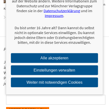
Jahren in Kochkursen den Spaß am Kochen. Sein
auf der Website ändern. Weitere Informationen zum
YouTube-Kanal CALLEkocht zählt zu den erfolgreichsten
Datenschutz und zur Münchner Verlagsgruppe
Kochkanälen im deutschsprachigen Raum.
finden sie in der
Datenschutzerklärung
und im
Impressum
.
Zum Profil von CALLEkocht
Du bist unter 16 Jahre alt? Dann kannst du selbst
nicht in optionale Services einwilligen. Du kannst
jedoch deine Eltern oder Erziehungsberechtigten
bitten, mit dir in diese Services einzuwilligen.
PERSONALISIERTE PRODUKTINFORMATIONEN
Alle akzeptieren
Ja, ich will über interessante Neuerscheinungen und
ähnliche Produkte informiert werden.
Einstellungen verwalten
Wir halten Sie per E-Mail auf dem aktuellen Stand über das
Programm der Münchner Verlagsgruppe.
Tragen Sie sich
Weiter mit notwendigen Cookies
jetzt ein!
E-Mail-Adresse: