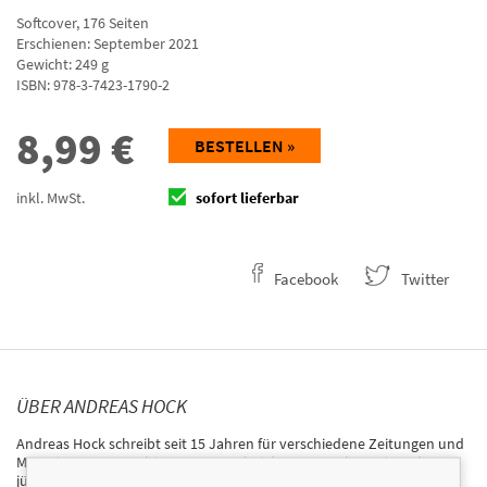
Softcover
,
176
Seiten
Erschienen: September 2021
Gewicht: 249 g
ISBN:
978-3-7423-1790-2
8,99
€
BESTELLEN »
inkl. MwSt.
sofort lieferbar
Facebook
Twitter
ÜBER ANDREAS HOCK
Andreas Hock schreibt seit 15 Jahren für verschiedene Zeitungen und
Magazine. Von 2007 bis 2011 war er bei der AZ Nürnberg einer der
jüngsten Chefredakteure Deutschlands. Heute arbeitet er als freier