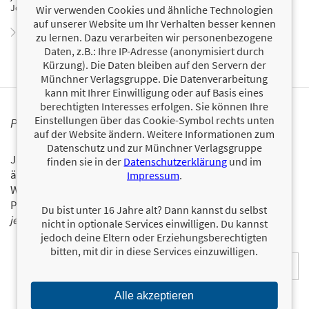
Journalist, Ghostwriter und Autor. Er lebt in Nürnberg.
Wir verwenden Cookies und ähnliche Technologien
auf unserer Website um Ihr Verhalten besser kennen
Zum Profil von Andreas Hock
zu lernen. Dazu verarbeiten wir personenbezogene
Daten, z.B.: Ihre IP-Adresse (anonymisiert durch
Kürzung). Die Daten bleiben auf den Servern der
Münchner Verlagsgruppe. Die Datenverarbeitung
kann mit Ihrer Einwilligung oder auf Basis eines
berechtigten Interesses erfolgen. Sie können Ihre
Einstellungen über das Cookie-Symbol rechts unten
PERSONALISIERTE PRODUKTINFORMATIONEN
auf der Website ändern. Weitere Informationen zum
Datenschutz und zur Münchner Verlagsgruppe
Ja, ich will über interessante Neuerscheinungen und
finden sie in der
Datenschutzerklärung
und im
ähnliche Produkte informiert werden.
Impressum
.
Wir halten Sie per E-Mail auf dem aktuellen Stand über das
Programm der Münchner Verlagsgruppe.
Tragen Sie sich
Du bist unter 16 Jahre alt? Dann kannst du selbst
jetzt ein!
nicht in optionale Services einwilligen. Du kannst
jedoch deine Eltern oder Erziehungsberechtigten
E-Mail-Adresse:
bitten, mit dir in diese Services einzuwilligen.
Alle akzeptieren