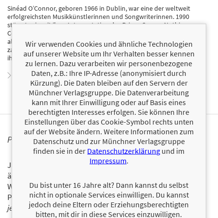
Sinéad OʼConnor, geboren 1966 in Dublin, war eine der weltweit
erfolgreichsten Musikkünstlerinnen und Songwriterinnen. 1990
stürmte sie mit ihrer Interpretation des Prince-Songs »Nothing
Compares 2 U« die weltweiten Hitlisten. Seitdem verkaufte sie mehr
als 7,7 Millionen Tonträger. Ihre zehn Studioalben wurden mit
Wir verwenden Cookies und ähnliche Technologien
zahlreichen Platin und Goldenen Schallplatten ausgezeichnet. Bis zu
auf unserer Website um Ihr Verhalten besser kennen
ihrem Tod 2023 lebte die Sängerin in Irland. N/A
zu lernen. Dazu verarbeiten wir personenbezogene
Daten, z.B.: Ihre IP-Adresse (anonymisiert durch
Zum Profil von Sinéad O'Connor
Kürzung). Die Daten bleiben auf den Servern der
Münchner Verlagsgruppe. Die Datenverarbeitung
kann mit Ihrer Einwilligung oder auf Basis eines
berechtigten Interesses erfolgen. Sie können Ihre
Einstellungen über das Cookie-Symbol rechts unten
auf der Website ändern. Weitere Informationen zum
PERSONALISIERTE PRODUKTINFORMATIONEN
Datenschutz und zur Münchner Verlagsgruppe
finden sie in der
Datenschutzerklärung
und im
Impressum
.
Ja, ich will über interessante Neuerscheinungen und
ähnliche Produkte informiert werden.
Du bist unter 16 Jahre alt? Dann kannst du selbst
Wir halten Sie per E-Mail auf dem aktuellen Stand über das
nicht in optionale Services einwilligen. Du kannst
Programm der Münchner Verlagsgruppe.
Tragen Sie sich
jedoch deine Eltern oder Erziehungsberechtigten
jetzt ein!
bitten, mit dir in diese Services einzuwilligen.