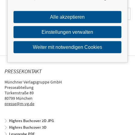
E-Mail-Adresse:
Alle akzeptieren
Einstellungen verwalten
Weiter mit notwendigen Cookies
PRESSEKONTAKT
Münchner Verlagsgruppe GmbH
Presseabteilung
Türkenstraße 89
80799 München
presse@m-vg.de
Highres Buchcover 2D JPG
Highres Buchcover 3D
Leseprobe PDF