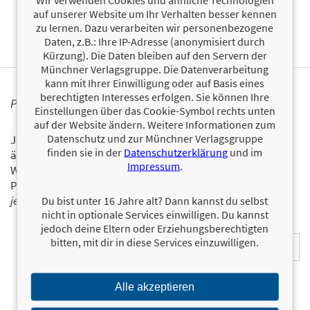
Trägt CE-Logo.
auf unserer Website um Ihr Verhalten besser kennen
Konformitätserklärung
zu lernen. Dazu verarbeiten wir personenbezogene
Daten, z.B.: Ihre IP-Adresse (anonymisiert durch
Kürzung). Die Daten bleiben auf den Servern der
Münchner Verlagsgruppe. Die Datenverarbeitung
kann mit Ihrer Einwilligung oder auf Basis eines
berechtigten Interesses erfolgen. Sie können Ihre
PERSONALISIERTE PRODUKTINFORMATIONEN
Einstellungen über das Cookie-Symbol rechts unten
auf der Website ändern. Weitere Informationen zum
Datenschutz und zur Münchner Verlagsgruppe
Ja, ich will über interessante Neuerscheinungen und
finden sie in der
Datenschutzerklärung
und im
ähnliche Produkte informiert werden.
Impressum
.
Wir halten Sie per E-Mail auf dem aktuellen Stand über das
Programm der Münchner Verlagsgruppe.
Tragen Sie sich
jetzt ein!
Du bist unter 16 Jahre alt? Dann kannst du selbst
nicht in optionale Services einwilligen. Du kannst
E-Mail-Adresse:
jedoch deine Eltern oder Erziehungsberechtigten
bitten, mit dir in diese Services einzuwilligen.
Alle akzeptieren