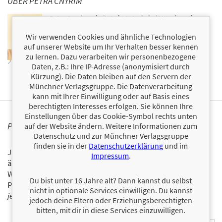
ÜBER PETRA CNYRIM
Petra Cnyrim arbeitet als Autorin bei München. Ihre
Bücher
Vervollständige die Funktion
,
Das Buch der fast
vergessenen Wörter
und
Erklärs mir, als wäre ich 5
Wir verwenden Cookies und ähnliche Technologien
schafften es auf die
SPIEGEL
-Bestsellerliste.
auf unserer Website um Ihr Verhalten besser kennen
zu lernen. Dazu verarbeiten wir personenbezogene
Zum Profil von Petra Cnyrim
Daten, z.B.: Ihre IP-Adresse (anonymisiert durch
Kürzung). Die Daten bleiben auf den Servern der
Münchner Verlagsgruppe. Die Datenverarbeitung
kann mit Ihrer Einwilligung oder auf Basis eines
berechtigten Interesses erfolgen. Sie können Ihre
Einstellungen über das Cookie-Symbol rechts unten
PERSONALISIERTE PRODUKTINFORMATIONEN
auf der Website ändern. Weitere Informationen zum
Datenschutz und zur Münchner Verlagsgruppe
finden sie in der
Datenschutzerklärung
und im
Ja, ich will über interessante Neuerscheinungen und
Impressum
.
ähnliche Produkte informiert werden.
Wir halten Sie per E-Mail auf dem aktuellen Stand über das
Du bist unter 16 Jahre alt? Dann kannst du selbst
Programm der Münchner Verlagsgruppe.
Tragen Sie sich
nicht in optionale Services einwilligen. Du kannst
jetzt ein!
jedoch deine Eltern oder Erziehungsberechtigten
bitten, mit dir in diese Services einzuwilligen.
E-Mail-Adresse: