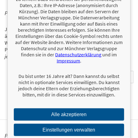
Daten, z.B.: Ihre IP-Adresse (anonymisiert durch
Kürzung). Die Daten bleiben auf den Servern der
PERSONALISIERTE PRODUKTINFORMATIONEN
Münchner Verlagsgruppe. Die Datenverarbeitung
kann mit Ihrer Einwilligung oder auf Basis eines
Ja, ich will über interessante Neuerscheinungen und
berechtigten Interesses erfolgen. Sie können Ihre
ähnliche Produkte informiert werden.
Einstellungen über das Cookie-Symbol rechts unten
auf der Website ändern. Weitere Informationen zum
Wir halten Sie per E-Mail auf dem aktuellen Stand über das
Datenschutz und zur Münchner Verlagsgruppe
Programm der Münchner Verlagsgruppe.
Tragen Sie sich
finden sie in der
Datenschutzerklärung
und im
jetzt ein!
Impressum
.
E-Mail-Adresse:
Du bist unter 16 Jahre alt? Dann kannst du selbst
nicht in optionale Services einwilligen. Du kannst
jedoch deine Eltern oder Erziehungsberechtigten
bitten, mit dir in diese Services einzuwilligen.
Alle akzeptieren
Einstellungen verwalten
PRESSEKONTAKT