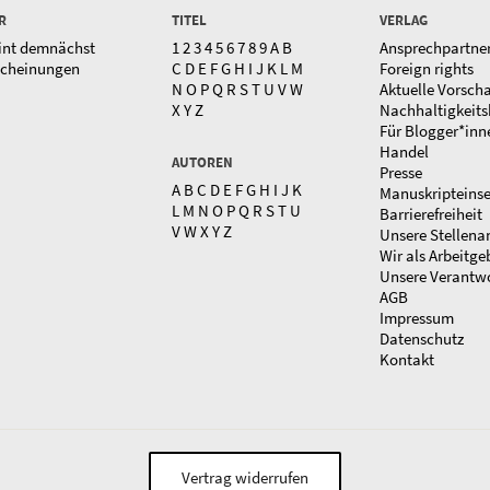
R
TITEL
VERLAG
int demnächst
1
2
3
4
5
6
7
8
9
A
B
Ansprechpartne
scheinungen
C
D
E
F
G
H
I
J
K
L
M
Foreign rights
N
O
P
Q
R
S
T
U
V
W
Aktuelle Vorsch
X
Y
Z
Nachhaltigkeits
Für Blogger*inn
Handel
AUTOREN
Presse
A
B
C
D
E
F
G
H
I
J
K
Manuskripteins
L
M
N
O
P
Q
R
S
T
U
Barrierefreiheit
V
W
X
Y
Z
Unsere Stellena
Wir als Arbeitge
Unsere Verantw
AGB
Impressum
Datenschutz
Kontakt
Vertrag widerrufen