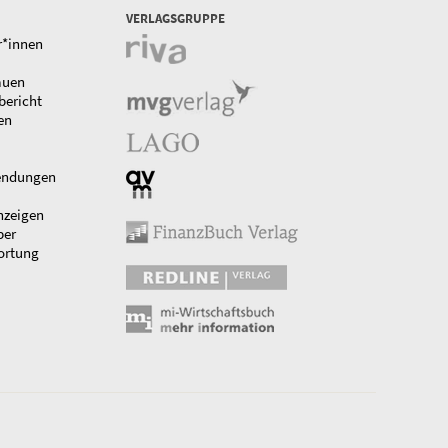
VERLAGSGRUPPE
r*innen
auen
bericht
en
endungen
nzeigen
ber
ortung