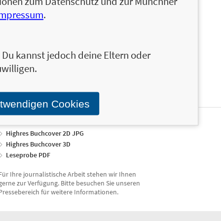
ationen zum Datenschutz und zur Münchner
en und ähnliche Produkte informiert werden.
Stand über das Programm der Münchner Verlagsgruppe.
Impressum
.
n. Du kannst jedoch deine Eltern oder
willigen.
otwendigen Cookies
Highres Buchcover 2D JPG
Highres Buchcover 3D
Leseprobe PDF
Für Ihre journalistische Arbeit stehen wir Ihnen
gerne zur Verfügung. Bitte besuchen Sie unseren
Pressebereich für weitere Informationen.