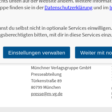
chts unten auf der Website ändern. Weitere Inform
Ja, ich will über interessante Neuerscheinung
Wir halten Sie per E-Mail auf dem aktuellen 
ppe finden sie in der
Datenschutzerklärung
und im
Tragen Sie sich jetzt ein!
E-Mail-Adresse:
nst du selbst nicht in optionale Services einwillige
gsberechtigten bitten, mit dir in diese Services einzu
Einstellungen verwalten
Weiter mit n
Münchner Verlagsgruppe GmbH
Presseabteilung
Türkenstraße 89
80799 München
presse@m-vg.de