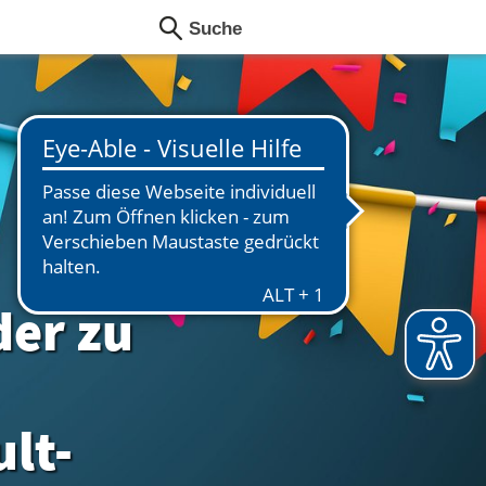
er zu
ult-