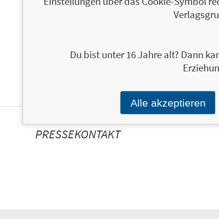
Einstellungen über das Cookie-Symbol re
PERSONALISIERTE
Verlagsgru
PRODUKTINFORMATIONEN
Du bist unter 16 Jahre alt? Dann kan
Erziehun
Alle akzeptieren
PRESSEKONTAKT