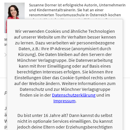
Susanne Dorner ist erfolgreiche Autorin, Unternehmerin
und Kindermentaltrainerin. Sie hat an einer
renommierten Tourismusschule in Österreich kochen
gelernt. Als stolze Mama zweier Söhne ist es ihre
Mission, Eltern zu zeigen, wie einfach es sein kann,
eingeschlichene schlechte Gewohnheiten beim Essen
Wir verwenden Cookies und ähnliche Technologien
über Bord zu werfen und mit Freude neue effektive
auf unserer Website um Ihr Verhalten besser kennen
Methoden zu entdecken. Ihr Motto lautet: Die geheime Zutat ist
zu lernen. Dazu verarbeiten wir personenbezogene
immer Liebe!
Daten, z.B.: Ihre IP-Adresse (anonymisiert durch
Kürzung). Die Daten bleiben auf den Servern der
Zum Profil von Susanne Dorner
Münchner Verlagsgruppe. Die Datenverarbeitung
kann mit Ihrer Einwilligung oder auf Basis eines
berechtigten Interesses erfolgen. Sie können Ihre
Einstellungen über das Cookie-Symbol rechts unten
auf der Website ändern. Weitere Informationen zum
Datenschutz und zur Münchner Verlagsgruppe
PERSONALISIERTE PRODUKTINFORMATIONEN
finden sie in der
Datenschutzerklärung
und im
Impressum
.
Ja, ich will über interessante Neuerscheinungen und
ähnliche Produkte informiert werden.
Du bist unter 16 Jahre alt? Dann kannst du selbst
Wir halten Sie per E-Mail auf dem aktuellen Stand über das
nicht in optionale Services einwilligen. Du kannst
jedoch deine Eltern oder Erziehungsberechtigten
Programm der Münchner Verlagsgruppe.
Tragen Sie sich