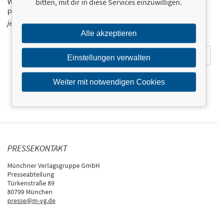
Wir halten Sie per E-Mail auf dem aktuellen Stand über das
bitten, mit dir in diese Services einzuwilligen.
Programm der Münchner Verlagsgruppe.
Tragen Sie sich
jetzt ein!
Alle akzeptieren
E-Mail-Adresse:
Einstellungen verwalten
Weiter mit notwendigen Cookies
PRESSEKONTAKT
Münchner Verlagsgruppe GmbH
Presseabteilung
Türkenstraße 89
80799 München
presse@m-vg.de