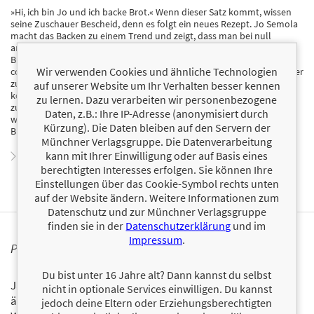
»Hi, ich bin Jo und ich backe Brot.« Wenn dieser Satz kommt, wissen
seine Zuschauer Bescheid, denn es folgt ein neues Rezept. Jo Semola
macht das Backen zu einem Trend und zeigt, dass man bei null
anfangen kann und ohne großen Aufwand die leckersten Brote,
Brötchen und Gebäck zaubern kann. Durch seine sympathische und
Wir verwenden Cookies und ähnliche Technologien
coole Art erreicht er täglich mehrere hunderttausend Menschen, die er
zu Hobbybäckern macht. Als gelernter Veranstaltungstechniker
auf unserer Website um Ihr Verhalten besser kennen
kommt er zwar aus einem anderen Bereich, hat seine Leidenschaft
zu lernen. Dazu verarbeiten wir personenbezogene
zum Backen aber professionalisiert und möchte nun sein Wissen
Daten, z.B.: Ihre IP-Adresse (anonymisiert durch
weitergeben. Wie wir alle wissen: Jeder backt anfangs mal kleine
Kürzung). Die Daten bleiben auf den Servern der
Brötchen!
Münchner Verlagsgruppe. Die Datenverarbeitung
kann mit Ihrer Einwilligung oder auf Basis eines
Zum Profil von Jo Semola
berechtigten Interesses erfolgen. Sie können Ihre
Einstellungen über das Cookie-Symbol rechts unten
auf der Website ändern. Weitere Informationen zum
Datenschutz und zur Münchner Verlagsgruppe
finden sie in der
Datenschutzerklärung
und im
Impressum
.
PERSONALISIERTE PRODUKTINFORMATIONEN
Du bist unter 16 Jahre alt? Dann kannst du selbst
Ja, ich will über interessante Neuerscheinungen und
nicht in optionale Services einwilligen. Du kannst
ähnliche Produkte informiert werden.
jedoch deine Eltern oder Erziehungsberechtigten