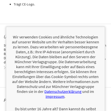
Trägt CE-Logo.
ÜBER STEPHANIE JUST
Wir verwenden Cookies und ähnliche Technologien
auf unserer Website um Ihr Verhalten besser kennen
Stephanie Just gründete vor vielen Jahren aus Liebe zum Backen den
zu lernen. Dazu verarbeiten wir personenbezogene
Blog Meine Küchenschlacht und erreichte damit schnell viele
Daten, z.B.: Ihre IP-Adresse (anonymisiert durch
Backbegeisterte. Zuerst besaß sie nur ein kleines Handrührgerät vom
Kürzung). Die Daten bleiben auf den Servern der
Discounter, mittlerweile aber ist sie stolze Besitzerin einer KitchenAid,
Münchner Verlagsgruppe. Die Datenverarbeitung
die für sie der Inbegriff einer Küchenmaschine ist.
kann mit Ihrer Einwilligung oder auf Basis eines
Zum Profil von Stephanie Just
berechtigten Interesses erfolgen. Sie können Ihre
Einstellungen über das Cookie-Symbol rechts unten
auf der Website ändern. Weitere Informationen zum
Datenschutz und zur Münchner Verlagsgruppe
finden sie in der
Datenschutzerklärung
und im
Impressum
.
PERSONALISIERTE PRODUKTINFORMATIONEN
Du bist unter 16 Jahre alt? Dann kannst du selbst