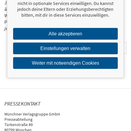
Ja, ich will über interessante Neuerscheinungen und
nicht in optionale Services einwilligen. Du kannst
ähnliche Produkte informiert werden.
jedoch deine Eltern oder Erziehungsberechtigten
bitten, mit dir in diese Services einzuwilligen.
Wir halten Sie per E-Mail auf dem aktuellen Stand über das
Programm der Münchner Verlagsgruppe.
Tragen Sie sich
jetzt ein!
Alle akzeptieren
E-Mail-Adresse:
Einstellungen verwalten
Weiter mit notwendigen Cookies
PRESSEKONTAKT
Münchner Verlagsgruppe GmbH
Presseabteilung
Türkenstraße 89
80799 München