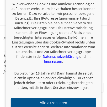
Wir verwenden Cookies und ähnliche Technologien
Trägt CE-Logo.
auf unserer Website um Ihr Verhalten besser kennen
zu lernen. Dazu verarbeiten wir personenbezogene
Daten, z.B.: Ihre IP-Adresse (anonymisiert durch
Kürzung). Die Daten bleiben auf den Servern der
Münchner Verlagsgruppe. Die Datenverarbeitung
kann mit Ihrer Einwilligung oder auf Basis eines
berechtigten Interesses erfolgen. Sie können Ihre
PERSONALISIERTE PRODUKTINFORMATIONEN
Einstellungen über das Cookie-Symbol rechts unten
auf der Website ändern. Weitere Informationen zum
Ja, ich will über interessante Neuerscheinungen und
Datenschutz und zur Münchner Verlagsgruppe
ähnliche Produkte informiert werden.
finden sie in der
Datenschutzerklärung
und im
Wir halten Sie per E-Mail auf dem aktuellen Stand über das
Impressum
.
Programm der Münchner Verlagsgruppe.
Tragen Sie sich
jetzt ein!
Du bist unter 16 Jahre alt? Dann kannst du selbst
nicht in optionale Services einwilligen. Du kannst
E-Mail-Adresse:
jedoch deine Eltern oder Erziehungsberechtigten
bitten, mit dir in diese Services einzuwilligen.
Alle akzeptieren