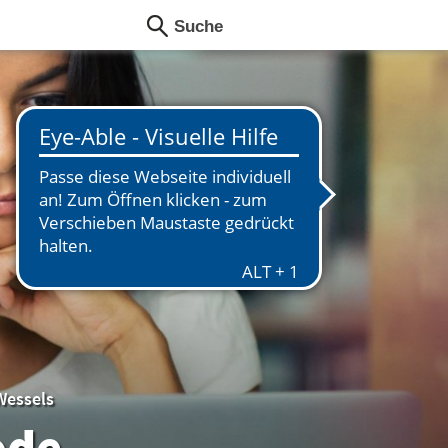
Wessels
ode