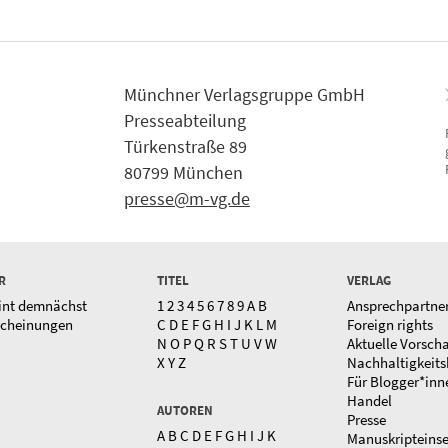
Münchner Verlagsgruppe GmbH
Presseabteilung
Türkenstraße 89
80799 München
presse@m-vg.de
R
TITEL
VERLAG
int demnächst
1
2
3
4
5
6
7
8
9
A
B
Ansprechpartne
scheinungen
C
D
E
F
G
H
I
J
K
L
M
Foreign rights
N
O
P
Q
R
S
T
U
V
W
Aktuelle Vorsch
X
Y
Z
Nachhaltigkeits
Für Blogger*inn
Handel
AUTOREN
Presse
A
B
C
D
E
F
G
H
I
J
K
Manuskripteins