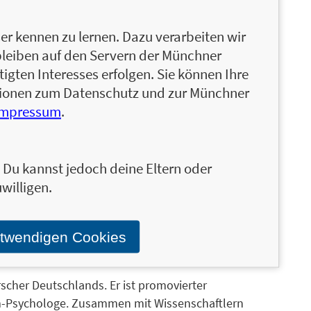
loge, Diplom-Psychologe und der führende
r kennen zu lernen. Dazu verarbeiten wir
Direktor der Fascia Research Group der TU München
bleiben auf den Servern der Münchner
ienkongresse seit 2007. Außerdem ist er Autor
igten Interesses erfolgen. Sie können Ihre
Bücher, darunter der Bestseller »Faszien-Fitness«.
ationen zum Datenschutz und zur Münchner
rainerin für Gesundheitssport. Die
Impressum
.
ZIO®, wo sie Aus- und Fortbildungen zu
. Sie ist außerdem wissenschaftliche Mitarbeiterin
nd erfolgreiche Autorin zahlreicher
 ist Sportwissenschaftlerin, Ausbilderin für
n. Du kannst jedoch deine Eltern oder
ilpraktikerin und Faszientherapeutin. Ihrer
willigen.
ie Gründerin von FASZIO® als Ausbilderin sowie
cia Illustration Research Group nach. Zudem ist
otwendigen Cookies
ratgeber und Artikel.
rscher Deutschlands. Er ist promovierter
om-Psychologe. Zusammen mit Wissenschaftlern