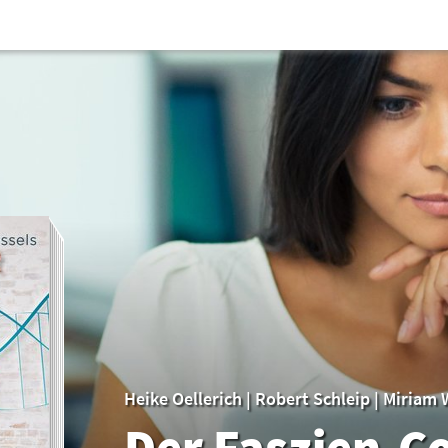
Heike Oellerich
|
Robert Schleip
|
Miriam 
Der Faszien-C