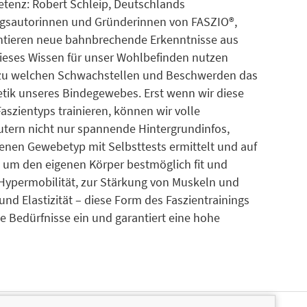
etenz: Robert Schleip, Deutschlands
lgsautorinnen und Gründerinnen von FASZIO®,
entieren neue bahnbrechende Erkenntnisse aus
dieses Wissen für unser Wohlbefinden nutzen
 zu welchen Schwachstellen und Beschwerden das
netik unseres Bindegewebes. Erst wenn wir diese
szientyps trainieren, können wir volle
utern nicht nur spannende Hintergrundinfos,
enen Gewebetyp mit Selbsttests ermittelt und auf
 um den eigenen Körper bestmöglich fit und
 Hypermobilität, zur Stärkung von Muskeln und
nd Elastizität – diese Form des Faszientrainings
lle Bedürfnisse ein und garantiert eine hohe