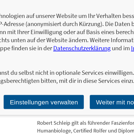
Robert Schleip ist promovierter Humanbio
nologien auf unserer Website um Ihr Verhalten besse
Faszienforscher Deutschlands. Er ist der 
IP-Adresse (anonymisiert durch Kürzung). Die Daten 
und Mitinitiator aller internationalen Fasz
 mit Ihrer Einwilligung oder auf Basis eines berecht
zahlreicher Fachartikel, Publikationen und 
chts unten auf der Website ändern. Weitere Inform
Heike Oellerich ist Personal Coachin und T
ppe finden sie in der
Datenschutzerklärung
und im
Faszienenthusiastin ist Gründerin von FAS
Faszientraining, -yoga und -therapie leitet
in der Fascia Illustration Research Group u
Fitnessratgeber und Artikel. Miriam Wessels
nst du selbst nicht in optionale Services einwillige
Yogalehrer*innen und -therapeut*innen, He
gsberechtigten bitten, mit dir in diese Services einzu
Leidenschaft für das Thema Faszien geht d
als wissenschaftliche Mitarbeiterin der Fas
Einstellungen verwalten
Weiter mit n
sie erfolgreiche Autorin zahlreicher Fitness
Zum Profil von Heike Oellerich
Robert Schleip gilt als führender Faszienfo
Humanbiologe, Certified Rolfer und Dipl