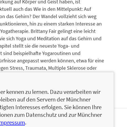
rkung auf Körper und Geist haben, ist
ktuell auch das Wie in den Mittelpunkt: Auf
on das Gehirn? Der Wandel vollzieht sich weg
nktionieren, hin zu einem starken Interesse an
gatherapie. Brittany Fair gelingt eine leicht
wie sich Yoga und Meditation auf das Gehirn und
pitel stellt sie die neueste Yoga- und
t sind beispielhafte Yogaroutinen und
dürfnisse angepasst werden können, etwa für eine
egen Stress, Traumata, Multiple Sklerose oder
ber auch die derzeitigen Grenzen dieses
nterpretation wissenschaftlicher Literatur,
unterschiedlichsten Zielgruppen einzugehen.
r kennen zu lernen. Dazu verarbeiten wir
bleiben auf den Servern der Münchner
igten Interesses erfolgen. Sie können Ihre
ationen zum Datenschutz und zur Münchner
Impressum
.
, Podcast-Moderatorin und Yogalehrerin. In erster