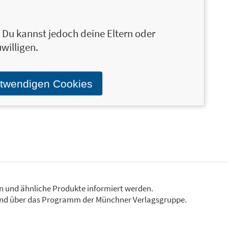
n mit Abschlüssen in Neurowissenschaft, Ökologie,
t ist es, ihr neurowissenschaftliches Know-how
n. Du kannst jedoch deine Eltern oder
ein Verständnis dafür zu vermitteln, wie
willigen.
sen, hat sie den Yogaworkshop NeuroFlow
hen Kursen an Universitäten und Yogastudios in den
 Institute of Technology (MIT). Brittany arbeitet
otwendigen Cookies
munikation an einem biologischen
en und ähnliche Produkte informiert werden.
Stand über das Programm der Münchner Verlagsgruppe.