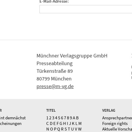
E-Mail-Adresse:
Münchner Verlagsgruppe GmbH
Presseabteilung
Türkenstraße 89
80799 München
presse@m-vg.de
R
TITEL
VERLAG
int demnächst
1
2
3
4
5
6
7
8
9
A
B
Ansprechpartne
scheinungen
C
D
E
F
G
H
I
J
K
L
M
Foreign rights
N
O
P
Q
R
S
T
U
V
W
Aktuelle Vorsch