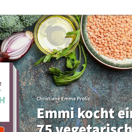
Christiane Emma Prolic
Emmi kocht ei
75 vegetarisc