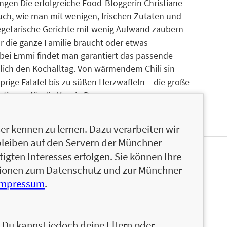
ingen Die erfolgreiche Food-Bloggerin Christiane
buch, wie man mit wenigen, frischen Zutaten und
egetarische Gerichte mit wenig Aufwand zaubern
 die ganze Familie braucht oder etwas
 bei Emmi findet man garantiert das passende
zlich den Kochalltag. Von wärmendem Chili sin
ige Falafel bis zu süßen Herzwaffeln – die große
tionen für die Veggie Days.
r kennen zu lernen. Dazu verarbeiten wir
bleiben auf den Servern der Münchner
igten Interesses erfolgen. Sie können Ihre
ann und Sohn in Köln. Einfache Rezepte zu
ationen zum Datenschutz und zur Münchner
elingen, ist ihre große Leidenschaft. So entstand
Impressum
.
einfach.de, auf dem sie mit ihren Rezepten all
alltag gibt, die wie sie einen turbulenten Alltag
. Der Foodblog wird monatlich millionenfach
n. Du kannst jedoch deine Eltern oder