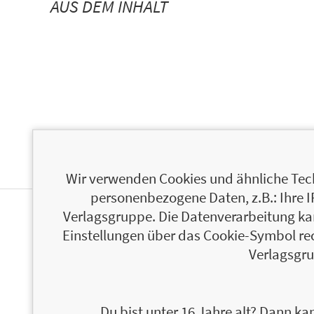
AUS DEM INHALT
Wir verwenden Cookies und ähnliche Tech
personenbezogene Daten, z.B.: Ihre 
Verlagsgruppe. Die Datenverarbeitung kann
ÜBER CHRISTIANE EMMA PROLIC
Einstellungen über das Cookie-Symbol re
Verlagsgru
Du bist unter 16 Jahre alt? Dann kan