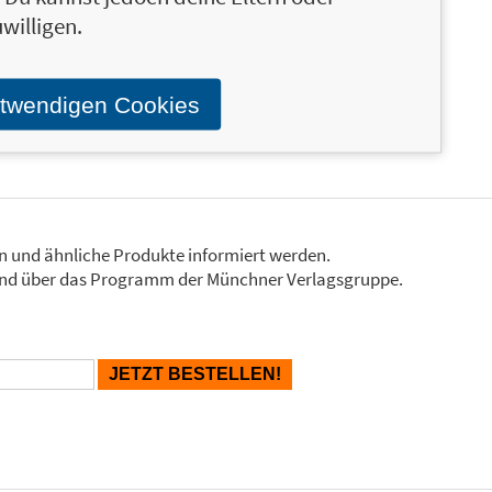
wachsenden Community über Emmis Social-Media-
willigen.
 E-Mail-Newsletter. Folge Emmi auf Instagram:
otwendigen Cookies
en und ähnliche Produkte informiert werden.
Stand über das Programm der Münchner Verlagsgruppe.