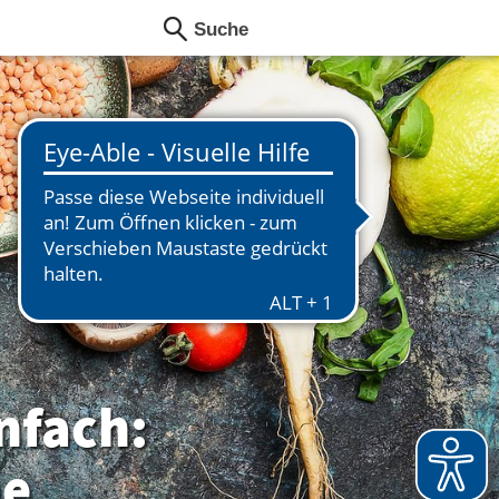
nfach:
he