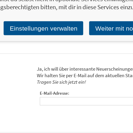
abgerufen und erfreut sich einer stetig 
gsberechtigten bitten, mit dir in diese Services einzu
Kanäle Instagram, Pinterest, Facebook und
@emmikochteinfach
Einstellungen verwalten
Weiter mit n
Zum Profil von Christiane Emma Prolic
Ja, ich will über interessante Neuerscheinung
Wir halten Sie per E-Mail auf dem aktuellen 
Tragen Sie sich jetzt ein!
E-Mail-Adresse: