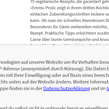
75 vegetarische Rezepte, die garantiert gel
»Emmi« Prolic zeigt in ihrem dritten Koch
einfachen Zubereitungsschritten leckere v
kann. Ob man ein schnelles Abendessen für
Besonderes für Gäste vorbereiten möchte,
Rezept. Praktische Tipps erleichtern zusät
Carne über bunte Gemüsequiche und knuspr
Auswahl an Rezeptideen bieten Kochinspira
nologien auf unserer Website um Ihr Verhalten besse
IP-Adresse (anonymisiert durch Kürzung). Die Daten 
 mit Ihrer Einwilligung oder auf Basis eines berecht
Christiane Emma »Emmi« Prolic lebt mit M
chts unten auf der Website ändern. Weitere Inform
kreieren und zu kochen, die auch wirklich g
ppe finden sie in der
Datenschutzerklärung
und im
auch die Idee zu ihrem Foodblog emmikocht
jenen Inspiration und Unterstützung im Koch
mit Beruf, Familie und Haushalt jonglieren
nst du selbst nicht in optionale Services einwillige