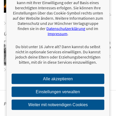
Hogwarts zwei Jahre lang Zauberkunst, bevor sie von
kann mit Ihrer Einwilligung oder auf Basis eines
Albus Dumbledore in einer Angelegenheit von
berechtigten Interesses erfolgen. Sie können Ihre
strengster Geheimhaltung nach Rumänien entsandt
Einstellungen über das Cookie-Symbol rechts unten
wurde. Ihr gegenwärtiger Aufenthaltsort ist unbekannt.
auf der Website ändern. Weitere Informationen zum
Datenschutz und zur Münchner Verlagsgruppe
Zum Profil von Millicent Shacklebolt
finden sie in der
Datenschutzerklärung
und im
ÜBER LORRIE KIM
Impressum
.
Lorrie Kim schreibt Popkultur- und Literaturkritiken, ist
Du bist unter 16 Jahre alt? Dann kannst du selbst
als Kolumnistin für MuggleNet, die weltweit beliebteste
nicht in optionale Services einwilligen. Du kannst
Harry-Potter-Fanseite, tätig und besucht als Rednerin
häufig akademische Harry-Potter-Konferenzen. Sie lebt
jedoch deine Eltern oder Erziehungsberechtigten
mit ihrem Mann und ihren Kindern in Philadelphia.
bitten, mit dir in diese Services einzuwilligen.
Zum Profil von Lorrie Kim
Alle akzeptieren
Einstellungen verwalten
PERSONALISIERTE PRODUKTINFORMATIONEN
Weiter mit notwendigen Cookies