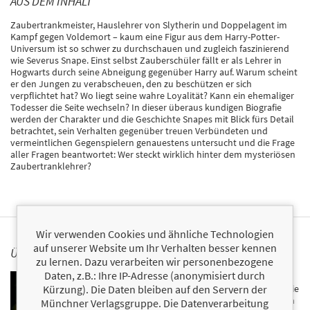
AUS DEM INHALT
Zaubertrankmeister, Hauslehrer von Slytherin und Doppelagent im
Kampf gegen Voldemort – kaum eine Figur aus dem Harry-Potter-
Universum ist so schwer zu durchschauen und zugleich faszinierend
wie Severus Snape. Einst selbst Zauberschüler fällt er als Lehrer in
Hogwarts durch seine Abneigung gegenüber Harry auf. Warum scheint
er den Jungen zu verabscheuen, den zu beschützen er sich
verpflichtet hat? Wo liegt seine wahre Loyalität? Kann ein ehemaliger
Todesser die Seite wechseln? In dieser überaus kundigen Biografie
werden der Charakter und die Geschichte Snapes mit Blick fürs Detail
betrachtet, sein Verhalten gegenüber treuen Verbündeten und
vermeintlichen Gegenspielern genauestens untersucht und die Frage
aller Fragen beantwortet: Wer steckt wirklich hinter dem mysteriösen
Zaubertranklehrer?
Wir verwenden Cookies und ähnliche Technologien
auf unserer Website um Ihr Verhalten besser kennen
ÜBER MILLICENT SHACKLEBOLT
zu lernen. Dazu verarbeiten wir personenbezogene
Daten, z.B.: Ihre IP-Adresse (anonymisiert durch
Millicent Cornelia Shacklebolt stammt wie ihr
Kürzung). Die Daten bleiben auf den Servern der
Jugendfreund Horace Slughorn aus Großbritannien. Die
Animaga und Expertin für Zauberstäbe unterrichtete in
Münchner Verlagsgruppe. Die Datenverarbeitung