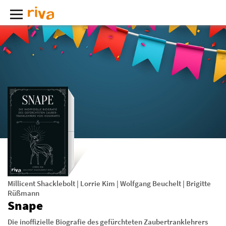
Millicent Shacklebolt
|
Lorrie Kim
|
Wolfgang Beuchelt
|
Brigitte
Rüßmann
Snape
Die inoffizielle Biografie des gefürchteten Zaubertranklehrers