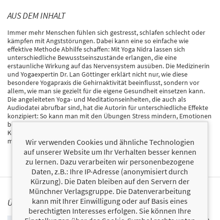
AUS DEM INHALT
Immer mehr Menschen fühlen sich gestresst, schlafen schlecht oder
kämpfen mit Angststörungen. Dabei kann eine so einfache wie
effektive Methode Abhilfe schaffen: Mit Yoga Nidra lassen sich
unterschiedliche Bewusstseinszustände erlangen, die eine
erstaunliche Wirkung auf das Nervensystem ausüben. Die Medizinerin
und Yogaexpertin Dr. Lan Göttinger erklärt nicht nur, wie diese
besondere Yogapraxis die Gehirnaktivität beeinflusst, sondern vor
allem, wie man sie gezielt für die eigene Gesundheit einsetzen kann.
Die angeleiteten Yoga- und Meditationseinheiten, die auch als
Audiodatei abrufbar sind, hat die Autorin für unterschiedliche Effekte
konzipiert: So kann man mit den Übungen Stress mindern, Emotionen
besser handhaben, Angst und Anspannung loswerden, die
Konzentration schärfen und erholsamer schlafen – und schließlich
mehr Gesundheit und Lebensqualität erlangen.
Wir verwenden Cookies und ähnliche Technologien
auf unserer Website um Ihr Verhalten besser kennen
zu lernen. Dazu verarbeiten wir personenbezogene
Daten, z.B.: Ihre IP-Adresse (anonymisiert durch
Kürzung). Die Daten bleiben auf den Servern der
Münchner Verlagsgruppe. Die Datenverarbeitung
kann mit Ihrer Einwilligung oder auf Basis eines
ÜBER LAN GÖTTINGER
berechtigten Interesses erfolgen. Sie können Ihre
Dr. Lan Göttinger ist Ärztin und Yogalehrerin. Nach dem