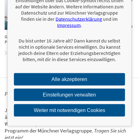
Einstellungen über das Cookie-Symbol rechts unten
Medizinstudium arbeitete sie zunächst in Kliniken und
auf der Website ändern. Weitere Informationen zum
Praxen, bevor sie sich entschied, als
Datenschutz und zur Münchner Verlagsgruppe
Gesundheitsmentorin Menschen noch gezielter und
finden sie in der
Datenschutzerklärung
und im
individueller zu helfen. So gründete sie »Human of
Impressum
.
Health«, um andere zu beraten, zu lenken und dabei zu
begleiten, auf natürlichem Weg zu mehr ganzheitlicher
Gesundheit zu finden. Darüber hinaus teilt sie ihr Wissen in ihrem
Du bist unter 16 Jahre alt? Dann kannst du selbst
Podcast »gerngesund«.
nicht in optionale Services einwilligen. Du kannst
jedoch deine Eltern oder Erziehungsberechtigten
Zum Profil von Lan Göttinger
bitten, mit dir in diese Services einzuwilligen.
Alle akzeptieren
PERSONALISIERTE PRODUKTINFORMATIONEN
Einstellungen verwalten
Ja, ich will über interessante Neuerscheinungen und
Weiter mit notwendigen Cookies
ähnliche Produkte informiert werden.
Wir halten Sie per E-Mail auf dem aktuellen Stand über das
Programm der Münchner Verlagsgruppe.
Tragen Sie sich
jetzt ein!