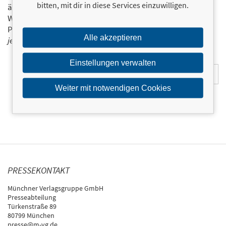
bitten, mit dir in diese Services einzuwilligen.
ähnliche Produkte informiert werden.
Wir halten Sie per E-Mail auf dem aktuellen Stand über das
Programm der Münchner Verlagsgruppe.
Tragen Sie sich
Alle akzeptieren
jetzt ein!
E-Mail-Adresse:
Einstellungen verwalten
Weiter mit notwendigen Cookies
PRESSEKONTAKT
Münchner Verlagsgruppe GmbH
Presseabteilung
Türkenstraße 89
80799 München
presse@m-vg.de