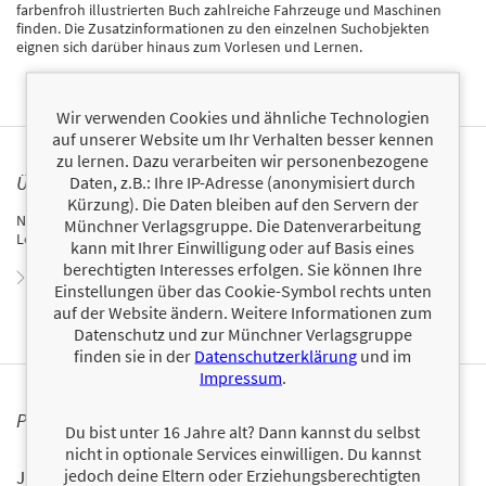
farbenfroh illustrierten Buch zahlreiche Fahrzeuge und Maschinen
finden. Die Zusatzinformationen zu den einzelnen Suchobjekten
eignen sich darüber hinaus zum Vorlesen und Lernen.
Wir verwenden Cookies und ähnliche Technologien
auf unserer Website um Ihr Verhalten besser kennen
zu lernen. Dazu verarbeiten wir personenbezogene
ÜBER NADINE LIPP
Daten, z.B.: Ihre IP-Adresse (anonymisiert durch
Kürzung). Die Daten bleiben auf den Servern der
Nadine Lipp studierte Sprachen und Literatur und arbeitet als
Münchner Verlagsgruppe. Die Datenverarbeitung
Lektorin und Übersetzerin.
kann mit Ihrer Einwilligung oder auf Basis eines
berechtigten Interesses erfolgen. Sie können Ihre
Zum Profil von Nadine Lipp
Einstellungen über das Cookie-Symbol rechts unten
auf der Website ändern. Weitere Informationen zum
Datenschutz und zur Münchner Verlagsgruppe
finden sie in der
Datenschutzerklärung
und im
Impressum
.
PERSONALISIERTE PRODUKTINFORMATIONEN
Du bist unter 16 Jahre alt? Dann kannst du selbst
nicht in optionale Services einwilligen. Du kannst
jedoch deine Eltern oder Erziehungsberechtigten
Ja, ich will über interessante Neuerscheinungen und