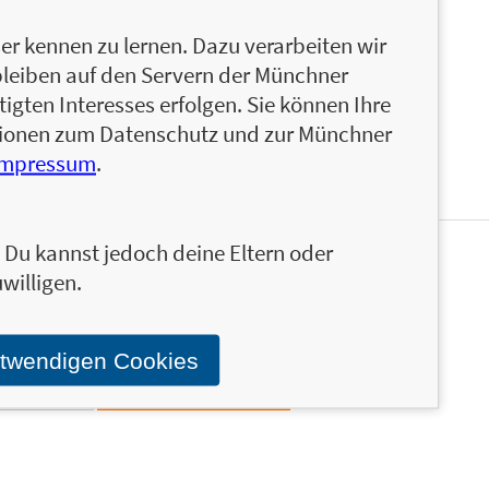
 in der Natur als auch drinnen erfüllt werden
r kennen zu lernen. Dazu verarbeiten wir
s so ein tolles Muster hat wie Connis Pullover?
bleiben auf den Servern der Münchner
 Wenn alle mit ihren Funden zurückgekehrt sind,
igten Interesses erfolgen. Sie können Ihre
 die Kinder spielerisch ihre Umgebung und
ationen zum Datenschutz und zur Münchner
Impressum
.
n. Du kannst jedoch deine Eltern oder
en und ähnliche Produkte informiert werden.
willigen.
Stand über das Programm der Münchner Verlagsgruppe.
otwendigen Cookies