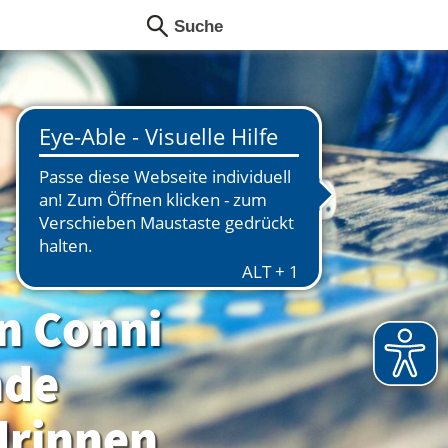
n Conni
nde
drinnen