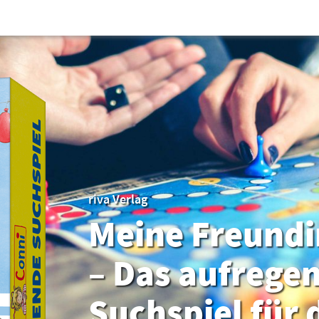
riva Verlag
Meine Freundi
– Das aufrege
Suchspiel für 