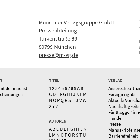
Münchner Verlagsgruppe GmbH
Presseabteilung
Türkenstraße 89
80799 München
presse@m-vg.de
R
TITEL
VERLAG
int demnächst
1
2
3
4
5
6
7
8
9
A
B
Ansprechpartne
scheinungen
C
D
E
F
G
H
I
J
K
L
M
Foreign rights
N
O
P
Q
R
S
T
U
V
W
Aktuelle Vorsch
X
Y
Z
Nachhaltigkeits
Für Blogger*inn
Handel
AUTOREN
Presse
A
B
C
D
E
F
G
H
I
J
K
Manuskripteins
L
M
N
O
P
Q
R
S
T
U
Barrierefreiheit