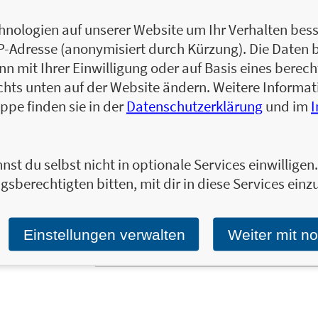
so offen gehalten, dass sie sowohl draußen
nologien auf unserer Website um Ihr Verhalten besse
können. Können die Kinder etwas finden, da
IP-Adresse (anonymisiert durch Kürzung). Die Daten 
Oder etwas, das kleiner ist als Kater Mau?
 mit Ihrer Einwilligung oder auf Basis eines berecht
kann der Austausch beginnen. So erkunden
nehmen sie bewusster wahr.
chts unten auf der Website ändern. Weitere Inform
ppe finden sie in der
Datenschutzerklärung
und im
nst du selbst nicht in optionale Services einwillige
Ja, ich will über interessante Neuerscheinung
gsberechtigten bitten, mit dir in diese Services einzu
Wir halten Sie per E-Mail auf dem aktuellen 
Tragen Sie sich jetzt ein!
Einstellungen verwalten
Weiter mit n
E-Mail-Adresse: