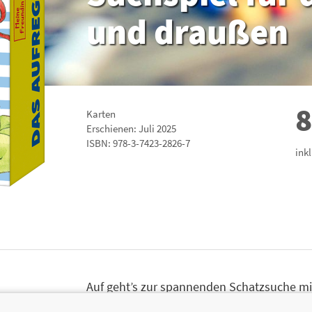
und draußen
8
Karten
Erschienen: Juli 2025
ISBN:
978-3-7423-2826-7
ink
Auf geht’s zur spannenden Schatzsuche mi
Das dürfen die Kinder ganz für sich selbst 