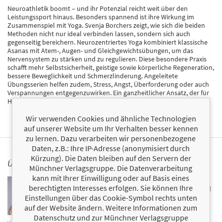
Neuroathletik boomt – und ihr Potenzial reicht weit über den
Leistungssport hinaus. Besonders spannend ist ihre Wirkung im
Zusammenspiel mit Yoga. Svenja Borchers zeigt, wie sich die beiden
Methoden nicht nur ideal verbinden lassen, sondern sich auch
gegenseitig bereichern. Neurozentriertes Yoga kombiniert klassische
Asanas mit Atem-, Augen- und Gleichgewichtsübungen, um das
Nervensystem zu stärken und zu regulieren. Diese besondere Praxis
schafft mehr Selbstsicherheit, geistige sowie körperliche Regeneration,
bessere Beweglichkeit und Schmerzlinderung. Angeleitete
Übungsserien helfen zudem, Stress, Angst, Überforderung oder auch
Verspannungen entgegenzuwirken. Ein ganzheitlicher Ansatz, der für
Harmonie zwischen Körper, Gehirn und Geist sorgt!
Wir verwenden Cookies und ähnliche Technologien
auf unserer Website um Ihr Verhalten besser kennen
zu lernen. Dazu verarbeiten wir personenbezogene
Daten, z.B.: Ihre IP-Adresse (anonymisiert durch
Kürzung). Die Daten bleiben auf den Servern der
ÜBER SVENJA BORCHERS
Münchner Verlagsgruppe. Die Datenverarbeitung
kann mit Ihrer Einwilligung oder auf Basis eines
Dr. Svenja Borchers hat neben ihrem Studium der
berechtigten Interesses erfolgen. Sie können Ihre
Kognitions-, Neuro- und Verhaltenswissenschaften und
Einstellungen über das Cookie-Symbol rechts unten
der Promotion in der Neuropsychologie diverse
Yogaausbildungen absolviert. Zudem ist sie
auf der Website ändern. Weitere Informationen zum
Neuroathletik- und Atemcoachin. Damit auch andere
Datenschutz und zur Münchner Verlagsgruppe