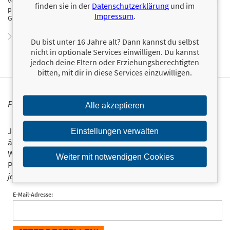
von dieser außergewöhnlichen Kombination aus Wissen und Können
finden sie in der
Datenschutzerklärung
und im
profitieren, leitet sie Retreats sowie Workshops und ist immer wieder
Impressum
.
Gast in Medien wie Magazinen, Podcasts und TV – auch international.
Zum Profil von Svenja Borchers
Du bist unter 16 Jahre alt? Dann kannst du selbst
nicht in optionale Services einwilligen. Du kannst
jedoch deine Eltern oder Erziehungsberechtigten
bitten, mit dir in diese Services einzuwilligen.
PERSONALISIERTE PRODUKTINFORMATIONEN
Alle akzeptieren
Ja, ich will über interessante Neuerscheinungen und
Einstellungen verwalten
ähnliche Produkte informiert werden.
Wir halten Sie per E-Mail auf dem aktuellen Stand über das
Weiter mit notwendigen Cookies
Programm der Münchner Verlagsgruppe.
Tragen Sie sich
jetzt ein!
E-Mail-Adresse: