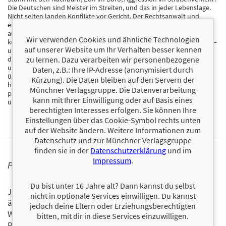
Die Deutschen sind Meister im Streiten, und das in jeder Lebenslage.
Nicht selten landen Konflikte vor Gericht. Der Rechtsanwalt und
erfolgreiche Kolumnist Geedo Paprotta dokumentiert regelmäßig
augenzwinkernd, womit Juristen in ganz Deutschland tagtäglich
Wir verwenden Cookies und ähnliche Technologien
konfrontiert sind. Skurrile Sachverhalte, die Menschen klagen lassen –
auf unserer Website um Ihr Verhalten besser kennen
und über die Gerichte Urteile verhängen müssen. Von A wie Ameisen,
zu lernen. Dazu verarbeiten wir personenbezogene
die trotz ihrer überschaubaren Größe tiefe Gräben zwischen Mieter
und Vermieter ziehen, über K wie Kondome, die bisweilen
Daten, z.B.: Ihre IP-Adresse (anonymisiert durch
übersinnliche Kräfte zu haben scheinen, bis zu Z wie Zaun, über den
Kürzung). Die Daten bleiben auf den Servern der
hinweg so mancher Nachbarschaftsstreit ausgetragen wird,
Münchner Verlagsgruppe. Die Datenverarbeitung
präsentiert der erfahrene Anwalt eine kuriose Sammlung,
kann mit Ihrer Einwilligung oder auf Basis eines
überraschend und höchst unterhaltsam.
berechtigten Interesses erfolgen. Sie können Ihre
Einstellungen über das Cookie-Symbol rechts unten
auf der Website ändern. Weitere Informationen zum
Datenschutz und zur Münchner Verlagsgruppe
finden sie in der
Datenschutzerklärung
und im
Impressum
.
PERSONALISIERTE PRODUKTINFORMATIONEN
Du bist unter 16 Jahre alt? Dann kannst du selbst
Ja, ich will über interessante Neuerscheinungen und
nicht in optionale Services einwilligen. Du kannst
ähnliche Produkte informiert werden.
jedoch deine Eltern oder Erziehungsberechtigten
Wir halten Sie per E-Mail auf dem aktuellen Stand über das
bitten, mit dir in diese Services einzuwilligen.
Programm der Münchner Verlagsgruppe.
Tragen Sie sich