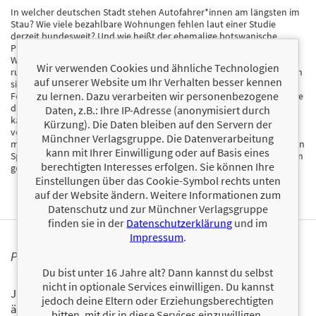
In welcher deutschen Stadt stehen Autofahrer*innen am längsten im
Stau? Wie viele bezahlbare Wohnungen fehlen laut einer Studie
derzeit bundesweit? Und wie heißt der ehemalige botswanische
Präsident, gegen den Ende 2022 ein Haftbefehl wegen illegalen
Waffenbesitzes erlassen wurde? In diesem spannenden Kartenspiel
Wir verwenden Cookies und ähnliche Technologien
rund um Zeitgeschehen, Politikereignisse und Feuilleton versammeln
auf unserer Website um Ihr Verhalten besser kennen
sich die besten Fragen und Antworten des beliebten »ZEIT Online«-
zu lernen. Dazu verarbeiten wir personenbezogene
Formats »Wissenstest des Tages«. Wer sich für die großen Themen, die
die Gesellschaft bewegen, sowie für die täglichen News interessiert,
Daten, z.B.: Ihre IP-Adresse (anonymisiert durch
kann hier spielerisch sein Wissen testen, aber auch viel Neues aus
Kürzung). Die Daten bleiben auf den Servern der
verschiedenen Kategorien erfahren. Die diversen Spielvarianten
Münchner Verlagsgruppe. Die Datenverarbeitung
machen das Quiz zu einem abwechslungsreichen Highlight eines jeden
kann mit Ihrer Einwilligung oder auf Basis eines
Spieleabends, aber auch allein oder zu zweit kann geraten, mit Wissen
berechtigten Interesses erfolgen. Sie können Ihre
geglänzt und gestaunt werden.
Einstellungen über das Cookie-Symbol rechts unten
auf der Website ändern. Weitere Informationen zum
Datenschutz und zur Münchner Verlagsgruppe
finden sie in der
Datenschutzerklärung
und im
Impressum
.
PERSONALISIERTE PRODUKTINFORMATIONEN
Du bist unter 16 Jahre alt? Dann kannst du selbst
nicht in optionale Services einwilligen. Du kannst
Ja, ich will über interessante Neuerscheinungen und
jedoch deine Eltern oder Erziehungsberechtigten
ähnliche Produkte informiert werden.
bitten, mit dir in diese Services einzuwilligen.