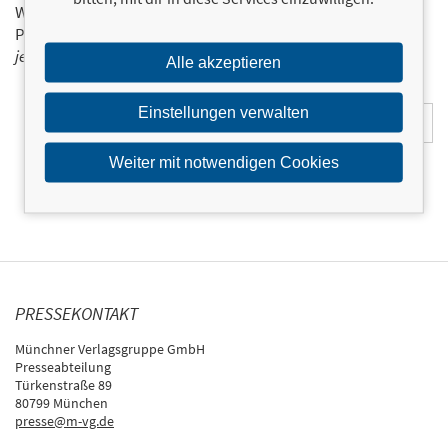
Wir halten Sie per E-Mail auf dem aktuellen Stand über das
Programm der Münchner Verlagsgruppe.
Tragen Sie sich
jetzt ein!
Alle akzeptieren
E-Mail-Adresse:
Einstellungen verwalten
Weiter mit notwendigen Cookies
PRESSEKONTAKT
Münchner Verlagsgruppe GmbH
Presseabteilung
Türkenstraße 89
80799 München
presse@m-vg.de