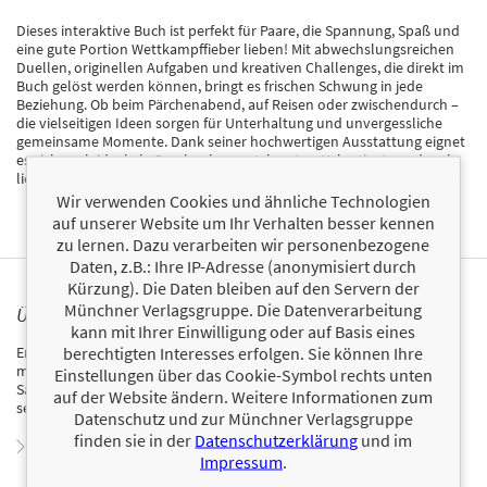
Dieses interaktive Buch ist perfekt für Paare, die Spannung, Spaß und
eine gute Portion Wettkampffieber lieben! Mit abwechslungsreichen
Duellen, originellen Aufgaben und kreativen Challenges, die direkt im
Buch gelöst werden können, bringt es frischen Schwung in jede
Beziehung. Ob beim Pärchenabend, auf Reisen oder zwischendurch –
die vielseitigen Ideen sorgen für Unterhaltung und unvergessliche
gemeinsame Momente. Dank seiner hochwertigen Ausstattung eignet
es sich auch ideal als Geschenk zum Jahrestag, Valentinstag oder als
liebevolle Aufmerksamkeit zwischendurch. Stift raus – und los geht’s!
Wir verwenden Cookies und ähnliche Technologien
auf unserer Website um Ihr Verhalten besser kennen
zu lernen. Dazu verarbeiten wir personenbezogene
Daten, z.B.: Ihre IP-Adresse (anonymisiert durch
Kürzung). Die Daten bleiben auf den Servern der
Münchner Verlagsgruppe. Die Datenverarbeitung
ÜBER EMMA HEGEMANN
kann mit Ihrer Einwilligung oder auf Basis eines
berechtigten Interesses erfolgen. Sie können Ihre
Emma Hegemann ist promovierte Literaturwissenschaftlerin. Nach
mehreren Jahren als Lektorin in den verschiedensten Münchner
Einstellungen über das Cookie-Symbol rechts unten
Sachbuchverlagen hat sie sich als Autorin und Spielentwicklerin
auf der Website ändern. Weitere Informationen zum
selbstständig gemacht. Hegemann lebt und arbeitet bei Bamberg.
Datenschutz und zur Münchner Verlagsgruppe
finden sie in der
Datenschutzerklärung
und im
Zum Profil von Emma Hegemann
Impressum
.