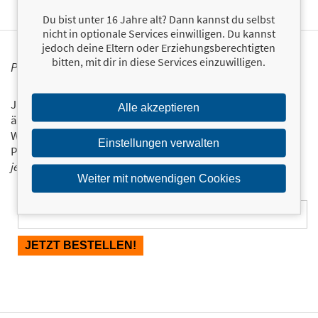
Du bist unter 16 Jahre alt? Dann kannst du selbst
nicht in optionale Services einwilligen. Du kannst
jedoch deine Eltern oder Erziehungsberechtigten
bitten, mit dir in diese Services einzuwilligen.
PERSONALISIERTE PRODUKTINFORMATIONEN
Ja, ich will über interessante Neuerscheinungen und
Alle akzeptieren
ähnliche Produkte informiert werden.
Wir halten Sie per E-Mail auf dem aktuellen Stand über das
Einstellungen verwalten
Programm der Münchner Verlagsgruppe.
Tragen Sie sich
jetzt ein!
Weiter mit notwendigen Cookies
E-Mail-Adresse: