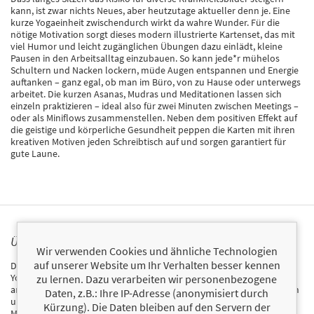
kann, ist zwar nichts Neues, aber heutzutage aktueller denn je. Eine
kurze Yogaeinheit zwischendurch wirkt da wahre Wunder. Für die
nötige Motivation sorgt dieses modern illustrierte Kartenset, das mit
viel Humor und leicht zugänglichen Übungen dazu einlädt, kleine
Pausen in den Arbeitsalltag einzubauen. So kann jede*r mühelos
Schultern und Nacken lockern, müde Augen entspannen und Energie
auftanken – ganz egal, ob man im Büro, von zu Hause oder unterwegs
arbeitet. Die kurzen Asanas, Mudras und Meditationen lassen sich
einzeln praktizieren – ideal also für zwei Minuten zwischen Meetings –
oder als Miniflows zusammenstellen. Neben dem positiven Effekt auf
die geistige und körperliche Gesundheit peppen die Karten mit ihren
kreativen Motiven jeden Schreibtisch auf und sorgen garantiert für
gute Laune.
ÜBER DARRIN ZEER
Wir verwenden Cookies und ähnliche Technologien
auf unserer Website um Ihr Verhalten besser kennen
Darrin Zeer praktiziert und lehrt seit über 20 Jahren Yoga. Er bietet
Yogakurse und Seminare für Privatpersonen sowie für Unternehmen
zu lernen. Dazu verarbeiten wir personenbezogene
an. Als Speaker und Entspannungsexperte ist er immer wieder Gast in
Daten, z.B.: Ihre IP-Adresse (anonymisiert durch
unterschiedlichen Medien, unter anderem bei CNN, dem »Time
Kürzung). Die Daten bleiben auf den Servern der
Magazine« und der »New York Times«.