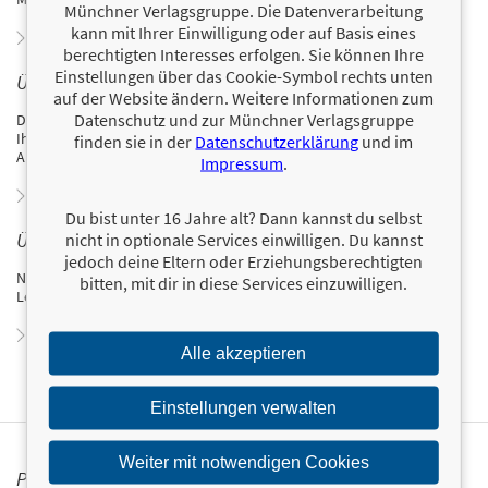
Münchner Verlagsgruppe. Die Datenverarbeitung
kann mit Ihrer Einwilligung oder auf Basis eines
Zum Profil von Darrin Zeer
berechtigten Interesses erfolgen. Sie können Ihre
Einstellungen über das Cookie-Symbol rechts unten
ÜBER DAISY TALLEUR-ZEER
auf der Website ändern. Weitere Informationen zum
Datenschutz und zur Münchner Verlagsgruppe
Daisy Talleur-Zeer wird schon ihr ganzes Leben von Yoga begleitet.
Ihre Yogapraxis hilft ihr dabei, Ruhe in ihrem oftmals stressigen
finden sie in der
Datenschutzerklärung
und im
Arbeitsalltag als selbstständige Maklerin zu finden.
Impressum
.
Zum Profil von Daisy Talleur-Zeer
Du bist unter 16 Jahre alt? Dann kannst du selbst
ÜBER NADINE LIPP
nicht in optionale Services einwilligen. Du kannst
jedoch deine Eltern oder Erziehungsberechtigten
Nadine Lipp studierte Sprachen und Literatur und arbeitet als
bitten, mit dir in diese Services einzuwilligen.
Lektorin und Übersetzerin.
Zum Profil von Nadine Lipp
Alle akzeptieren
Einstellungen verwalten
Weiter mit notwendigen Cookies
PERSONALISIERTE PRODUKTINFORMATIONEN